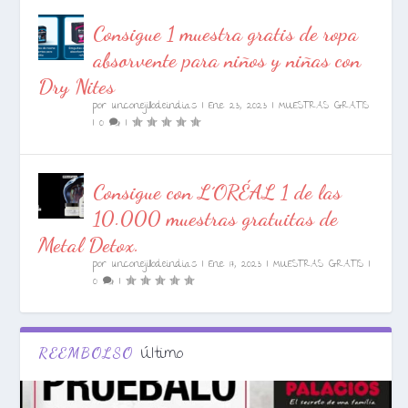
Consigue 1 muestra gratis de ropa
absorvente para niños y niñas con
Dry Nites
por
unconejillodeindias
|
Ene 23, 2023
|
MUESTRAS GRATIS
|
0
|
Consigue con L´ORÉAL 1 de las
10.000 muestras gratuitas de
Metal Detox.
por
unconejillodeindias
|
Ene 17, 2023
|
MUESTRAS GRATIS
|
0
|
Último
REEMBOLSO