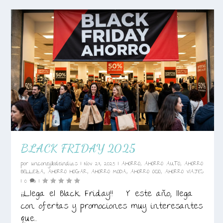
BLACK FRIDAY 2025
por
unconejillodeindias
|
Nov 27, 2025
|
AHORRO
,
AHORRO AUTO
,
AHORRO
BELLEZA
,
AHORRO HOGAR
,
AHORRO MODA
,
AHORRO OCIO
,
AHORRO VIAJES
|
0
|
¡¡Llega el Black Friday!! Y este año, llega
con ofertas y promociones muy interesantes
que...