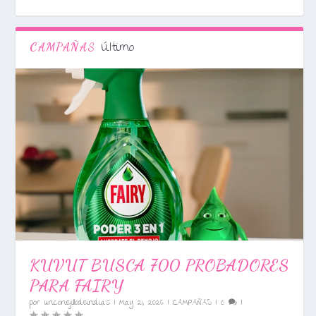
Último
CAMPAÑAS
KUVUT BUSCA 700 PROBADORES
PARA FAIRY
por
unconejillodeindias
|
May 21, 2026
|
CAMPAÑAS
|
0
|