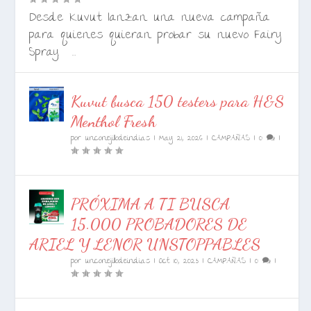
Desde Kuvut lanzan una nueva campaña
para quienes quieran probar su nuevo Fairy
Spray. ...
Kuvut busca 150 testers para H&S
Menthol Fresh
por
unconejillodeindias
|
May 21, 2026
|
CAMPAÑAS
|
0
|
PRÓXIMA A TI BUSCA
15.000 PROBADORES DE
ARIEL Y LENOR UNSTOPPABLES
por
unconejillodeindias
|
Oct 10, 2023
|
CAMPAÑAS
|
0
|