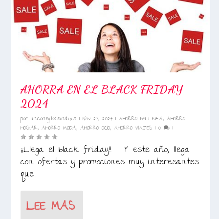
AHORRA EN EL BLACK FRIDAY
2024
por
unconejillodeindias
|
Nov 28, 2024
|
AHORRO BELLEZA
,
AHORRO
HOGAR
,
AHORRO MODA
,
AHORRO OCIO
,
AHORRO VIAJES
|
0
|
¡¡Llega el black friday!! Y este año, llega
con ofertas y promociones muy interesantes
que...
LEE MAS