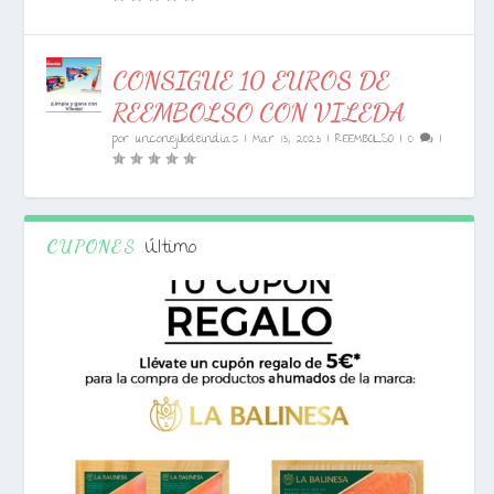
CONSIGUE 10 EUROS DE
REEMBOLSO CON VILEDA
por
unconejillodeindias
|
Mar 13, 2023
|
REEMBOLSO
|
0
|
Último
CUPONES