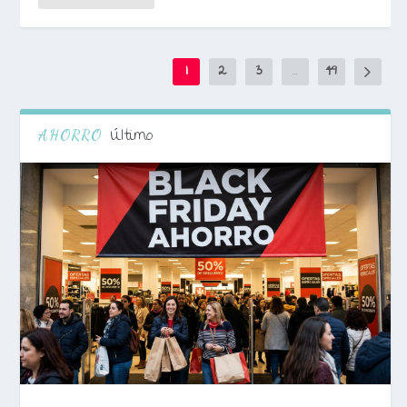
1
2
3
...
49
Último
AHORRO