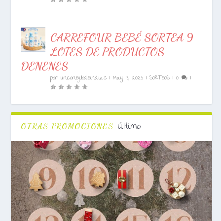
CARREFOUR BEBÉ SORTEA 9
LOTES DE PRODUCTOS
DENENES
por
unconejillodeindias
|
May 18, 2023
|
SORTEOS
|
0
|
Último
OTRAS PROMOCIONES