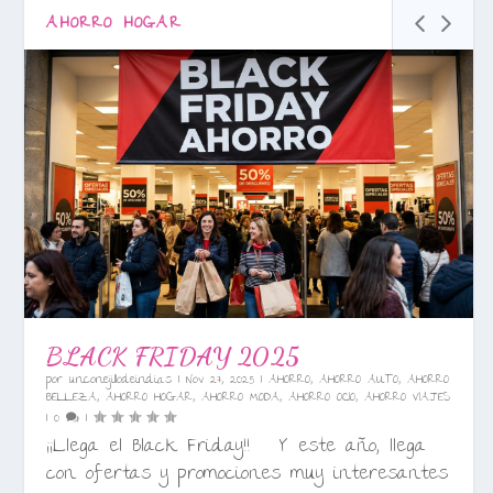
AHORRO HOGAR
BLACK FRIDAY 2025
por
unconejillodeindias
|
Nov 27, 2025
|
AHORRO
,
AHORRO AUTO
,
AHORRO
BELLEZA
,
AHORRO HOGAR
,
AHORRO MODA
,
AHORRO OCIO
,
AHORRO VIAJES
|
0
|
¡¡Llega el Black Friday!! Y este año, llega
con ofertas y promociones muy interesantes