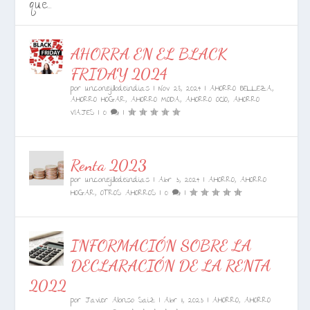
que...
AHORRA EN EL BLACK
FRIDAY 2024
por
unconejillodeindias
|
Nov 28, 2024
|
AHORRO BELLEZA
,
AHORRO HOGAR
,
AHORRO MODA
,
AHORRO OCIO
,
AHORRO
VIAJES
|
0
|
Renta 2023
por
unconejillodeindias
|
Abr 3, 2024
|
AHORRO
,
AHORRO
HOGAR
,
OTROS AHORROS
|
0
|
INFORMACIÓN SOBRE LA
DECLARACIÓN DE LA RENTA
2022
por
Javier Alonso Saiz
|
Abr 11, 2023
|
AHORRO
,
AHORRO