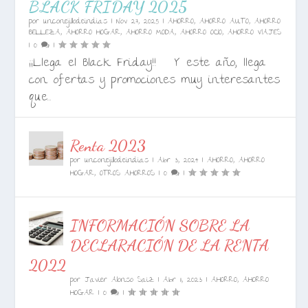
BLACK FRIDAY 2025
por
unconejillodeindias
|
Nov 27, 2025
|
AHORRO
,
AHORRO AUTO
,
AHORRO
BELLEZA
,
AHORRO HOGAR
,
AHORRO MODA
,
AHORRO OCIO
,
AHORRO VIAJES
|
0
|
¡¡Llega el Black Friday!! Y este año, llega
con ofertas y promociones muy interesantes
que...
Renta 2023
por
unconejillodeindias
|
Abr 3, 2024
|
AHORRO
,
AHORRO
HOGAR
,
OTROS AHORROS
|
0
|
INFORMACIÓN SOBRE LA
DECLARACIÓN DE LA RENTA
2022
por
Javier Alonso Saiz
|
Abr 11, 2023
|
AHORRO
,
AHORRO
HOGAR
|
0
|