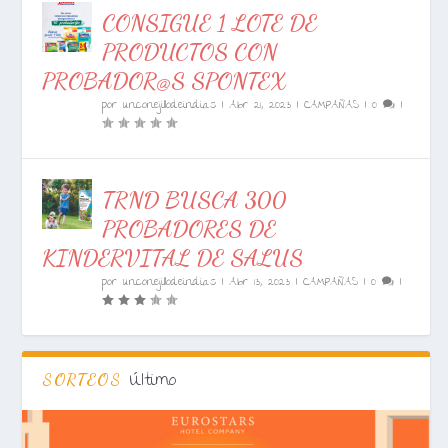
CONSIGUE 1 LOTE DE
PRODUCTOS CON
PROBADOR@S SPONTEX
por
unconejillodeindias
|
Abr 21, 2023
|
CAMPAÑAS
|
0
|
TRND BUSCA 300
PROBADORES DE
KINDERVITAL DE SALUS
por
unconejillodeindias
|
Abr 13, 2023
|
CAMPAÑAS
|
0
|
Último
SORTEOS