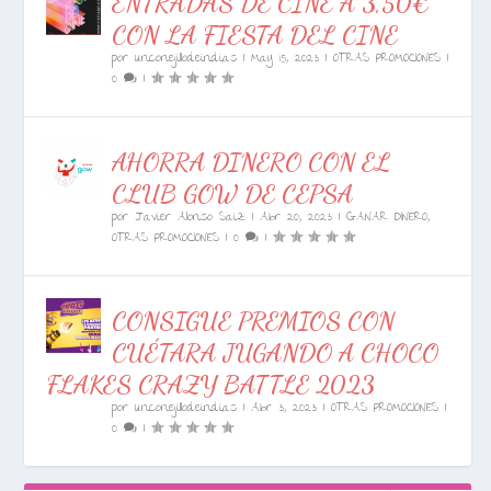
ENTRADAS DE CINE A 3,50€
CON LA FIESTA DEL CINE
por
unconejillodeindias
|
May 15, 2023
|
OTRAS PROMOCIONES
|
0
|
AHORRA DINERO CON EL
CLUB GOW DE CEPSA
por
Javier Alonso Saiz
|
Abr 20, 2023
|
GANAR DINERO
,
OTRAS PROMOCIONES
|
0
|
CONSIGUE PREMIOS CON
CUÉTARA JUGANDO A CHOCO
FLAKES CRAZY BATTLE 2023
por
unconejillodeindias
|
Abr 3, 2023
|
OTRAS PROMOCIONES
|
0
|