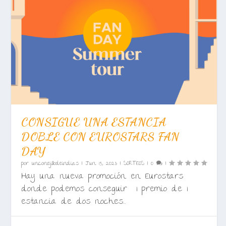
CONSIGUE UNA ESTANCIA
DOBLE CON EUROSTARS FAN
DAY
por
unconejillodeindias
|
Jun 15, 2023
|
SORTEOS
|
0
|
Hay una nueva promoción en Eurostars
donde podemos conseguir 1 premio de 1
estancia de dos noches...