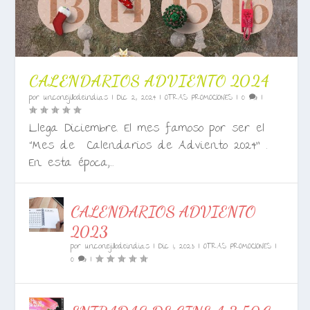
CALENDARIOS ADVIENTO 2024
por
unconejillodeindias
|
Dic 2, 2024
|
OTRAS PROMOCIONES
|
0
|
Llega Diciembre. El mes famoso por ser el
“Mes de Calendarios de Adviento 2024” .
En esta época,...
CALENDARIOS ADVIENTO
2023
por
unconejillodeindias
|
Dic 1, 2023
|
OTRAS PROMOCIONES
|
0
|