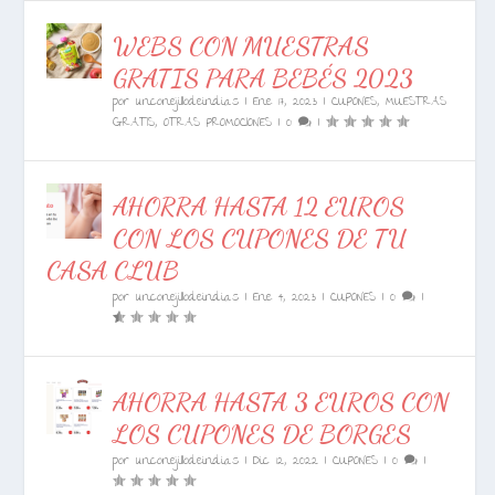
WEBS CON MUESTRAS
GRATIS PARA BEBÉS 2023
por
unconejillodeindias
|
Ene 17, 2023
|
CUPONES
,
MUESTRAS
GRATIS
,
OTRAS PROMOCIONES
|
0
|
AHORRA HASTA 12 EUROS
CON LOS CUPONES DE TU
CASA CLUB
por
unconejillodeindias
|
Ene 4, 2023
|
CUPONES
|
0
|
AHORRA HASTA 3 EUROS CON
LOS CUPONES DE BORGES
por
unconejillodeindias
|
Dic 12, 2022
|
CUPONES
|
0
|