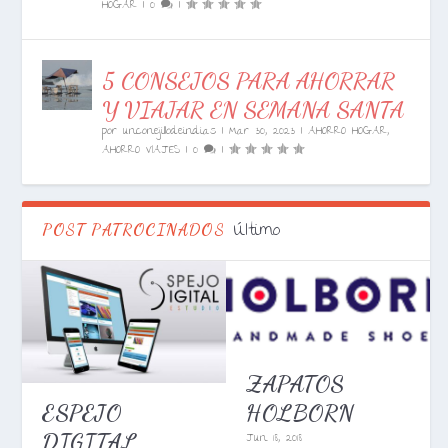
HOGAR
|
0
|
5 CONSEJOS PARA AHORRAR
Y VIAJAR EN SEMANA SANTA
por
unconejillodeindias
|
Mar 30, 2023
|
AHORRO HOGAR
,
AHORRO VIAJES
|
0
|
Último
POST PATROCINADOS
ZAPATOS
HOLBORN
ESPEJO
Jun 18, 2018
DIGITAL