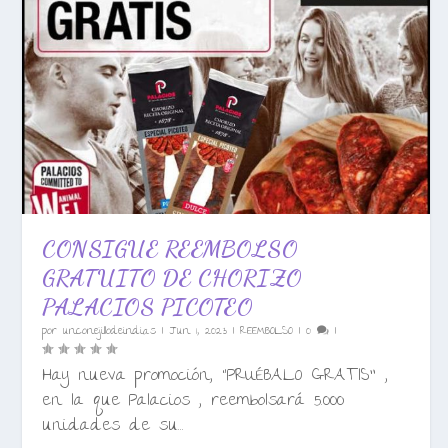
CONSIGUE REEMBOLSO
GRATUITO DE CHORIZO
PALACIOS PICOTEO
por
unconejillodeindias
|
Jun 1, 2023
|
REEMBOLSO
|
0
|
Hay nueva promoción, “PRUÉBALO GRATIS” ,
en la que Palacios , reembolsará 5.000
unidades de su...