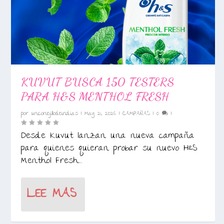
KUVUT BUSCA 150 TESTERS
PARA H&S MENTHOL FRESH
por
unconejillodeindias
|
May 21, 2026
|
CAMPAÑAS
|
0
|
Desde Kuvut lanzan una nueva campaña
para quienes quieran probar su nuevo H&S
Menthol Fresh....
LEE MAS