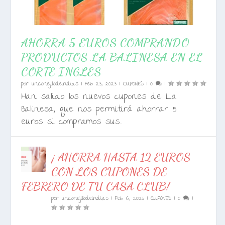
AHORRA 5 EUROS COMPRANDO
PRODUCTOS LA BALINESA EN EL
CORTE INGLES
por
unconejillodeindias
|
Feb 23, 2023
|
CUPONES
|
0
|
Han salido los nuevos cupones de La
Balinesa, que nos permitirá ahorrar 5
euros si compramos sus...
¡ AHORRA HASTA 12 EUROS
CON LOS CUPONES DE
FEBRERO DE TU CASA CLUB!
por
unconejillodeindias
|
Feb 16, 2023
|
CUPONES
|
0
|