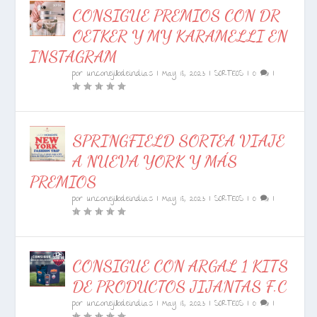
CONSIGUE PREMIOS CON DR
OETKER Y MY KARAMELLI EN
INSTAGRAM
por
unconejillodeindias
|
May 18, 2023
|
SORTEOS
|
0
|
SPRINGFIELD SORTEA VIAJE
A NUEVA YORK Y MÁS
PREMIOS
por
unconejillodeindias
|
May 18, 2023
|
SORTEOS
|
0
|
CONSIGUE CON ARGAL 1 KITS
DE PRODUCTOS JIJANTAS F.C
por
unconejillodeindias
|
May 18, 2023
|
SORTEOS
|
0
|