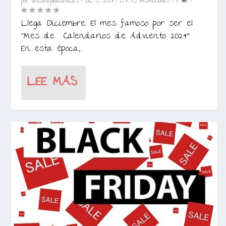
por
unconejillodeindias
|
Dic 2, 2024
|
OTRAS PROMOCIONES
|
0
|
Llega Diciembre. El mes famoso por ser el
“Mes de Calendarios de Adviento 2024” .
En esta época,...
LEE MAS