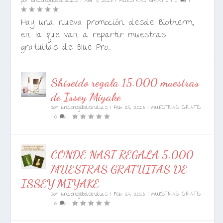
por
unconejillodeindias
|
Abr 11, 2023
|
MUESTRAS GRATIS
|
0
|
Hay una nueva promoción desde Biotherm,
en la que van a repartir muestras
gratuitas de Blue Pro...
Shiseido regala 15.000 muestras
de Issey Miyake
por
unconejillodeindias
|
Feb 28, 2023
|
MUESTRAS GRATIS
|
0
|
CONDE NAST REGALA 5.000
MUESTRAS GRATUITAS DE
ISSEY MIYAKE
por
unconejillodeindias
|
Feb 27, 2023
|
MUESTRAS GRATIS
|
0
|