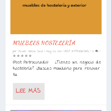
MUEBLES HOSTELERÍA
por
Javier Alonso Saiz
|
May 23, 2018
|
POST PATROCINADOS
|
2
|
(Post Patrocinado) ¿Tienes un negocio de
hostelería? ¿Buscas mobiliario para renovar
tu...
LEE MAS