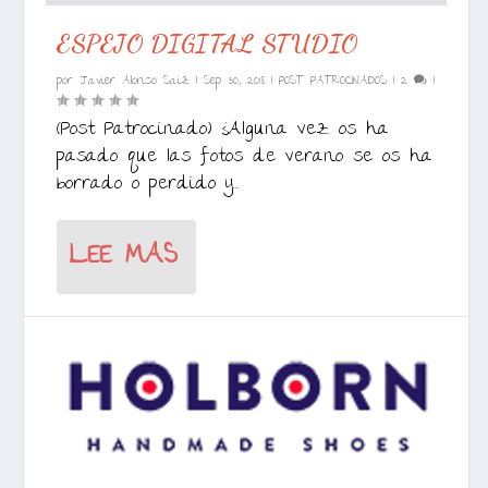
ESPEJO DIGITAL STUDIO
por
Javier Alonso Saiz
|
Sep 30, 2018
|
POST PATROCINADOS
|
2
|
(Post Patrocinado) ¿Alguna vez os ha
pasado que las fotos de verano se os ha
borrado o perdido y...
LEE MAS