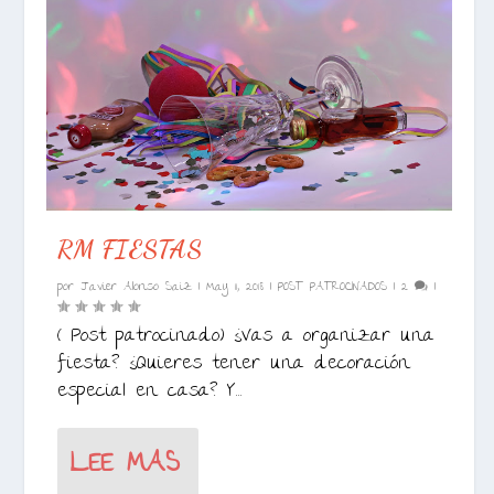
RM FIESTAS
por
Javier Alonso Saiz
|
May 11, 2018
|
POST PATROCINADOS
|
2
|
( Post patrocinado) ¿Vas a organizar una
fiesta? ¿Quieres tener una decoración
especial en casa? Y...
LEE MAS