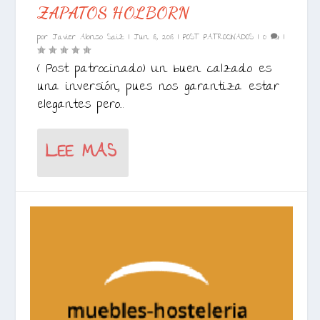
ZAPATOS HOLBORN
por
Javier Alonso Saiz
|
Jun 18, 2018
|
POST PATROCINADOS
|
0
|
( Post patrocinado) Un buen calzado es
una inversión, pues nos garantiza estar
elegantes pero...
LEE MAS