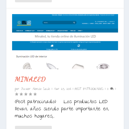
MINALED
por
Javier Alonso Saiz
|
Abr 25, 2018
|
POST PATROCINADOS
|
0
|
(Post patrocinado) Los productos LED
llevan años siendo parte importante en
muchos hogares,...