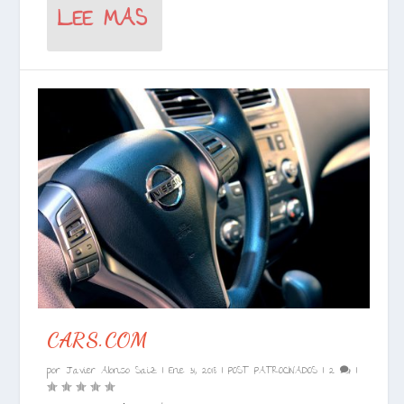
LEE MAS
CARS.COM
por
Javier Alonso Saiz
|
Ene 31, 2018
|
POST PATROCINADOS
|
2
|