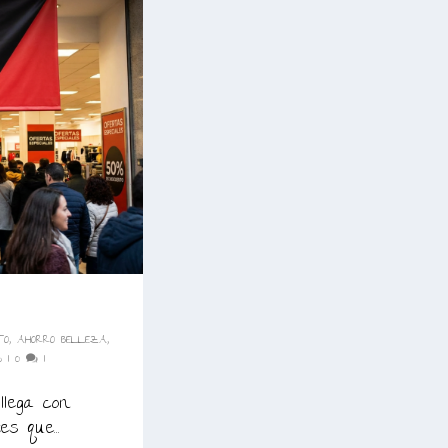
TO
,
AHORRO BELLEZA
,
S
|
0
|
llega con
s que...