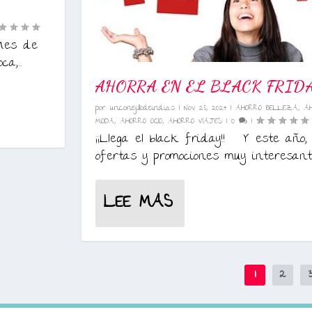
 “Mes de
a,...
AHORRA EN EL BLACK FRID
por
unconejillodeindias
|
Nov 28, 2024
|
AHORRO BELLEZA
,
A
MODA
,
AHORRO OCIO
,
AHORRO VIAJES
|
0
|
¡¡Llega el black friday!! Y este año, 
ofertas y promociones muy interesante
LEE MAS
1
2