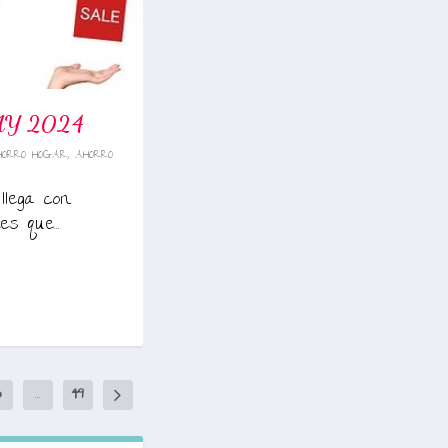
AY 2024
HORRO HOGAR
,
AHORRO
llega con
s que...
3
...
49