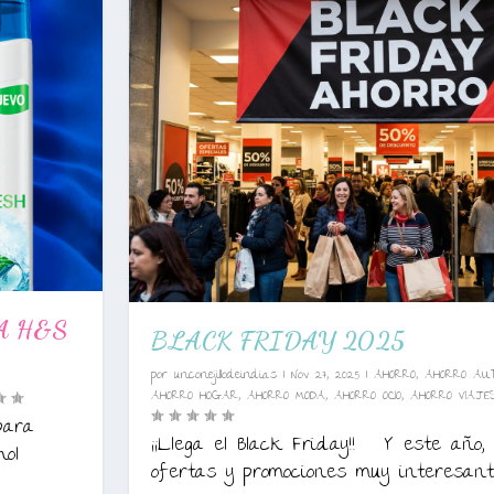
A H&S
BLACK FRIDAY 2025
por
unconejillodeindias
|
Nov 27, 2025
|
AHORRO
,
AHORRO AU
AHORRO HOGAR
,
AHORRO MODA
,
AHORRO OCIO
,
AHORRO VIAJE
para
¡¡Llega el Black Friday!! Y este año, 
ol
ofertas y promociones muy interesante