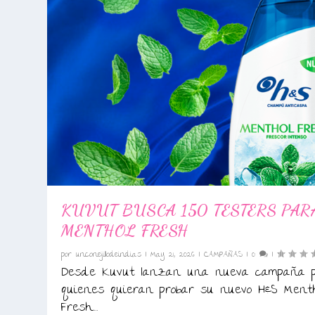
KUVUT BUSCA 150 TESTERS PAR
MENTHOL FRESH
por
unconejillodeindias
|
May 21, 2026
|
CAMPAÑAS
|
0
|
Desde Kuvut lanzan una nueva campaña 
quienes quieran probar su nuevo H&S Menth
Fresh....