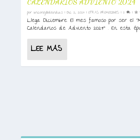
CALENDARIOS ADVIENTO 2024
por
unconejillodeindias
|
Dic 2, 2024
|
OTRAS PROMOCIONES
|
0
|
Llega Diciembre. El mes famoso por ser el
Calendarios de Adviento 2024” . En esta époc
LEE MAS