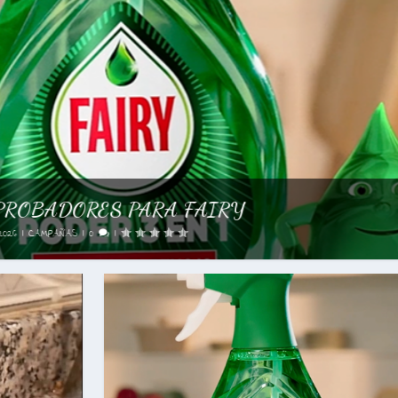
 PARA FAIRY
RODUCTO
|
0
|