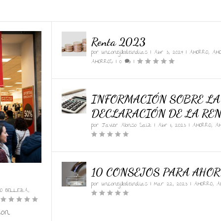
Renta 2023
por
unconejillodeindias
|
Abr 3, 2024
|
AHORRO
,
AH
AHORROS
|
0
|
INFORMACIÓN SOBRE LA
DECLARACIÓN DE LA REN
por
Javier Alonso Saiz
|
Abr 11, 2023
|
AHORRO
,
A
10 CONSEJOS PARA AHO
por
unconejillodeindias
|
Mar 22, 2023
|
AHORRO
,
A
O BELLEZA
,
|
con