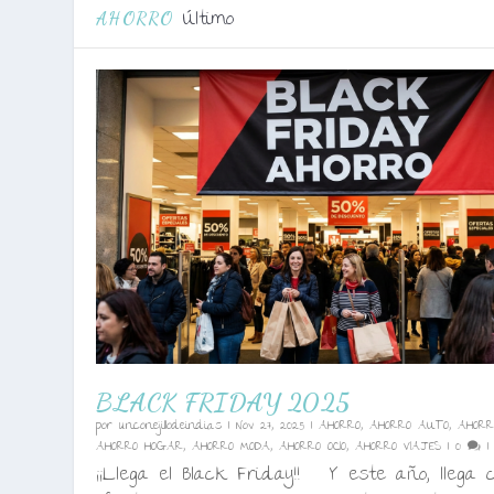
Último
AHORRO
BLACK FRIDAY 2025
por
unconejillodeindias
|
Nov 27, 2025
|
AHORRO
,
AHORRO AUTO
,
AHORR
AHORRO HOGAR
,
AHORRO MODA
,
AHORRO OCIO
,
AHORRO VIAJES
|
0
¡¡Llega el Black Friday!! Y este año, llega 