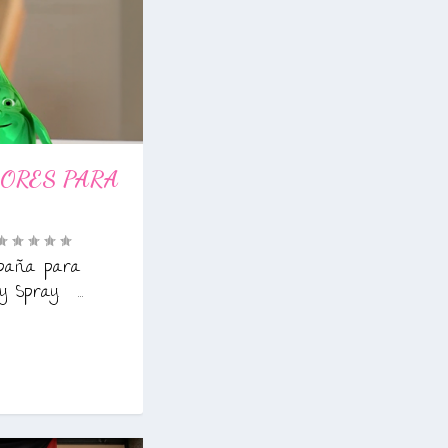
ORES PARA
paña para
 Spray. ...
0
|