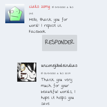
cialis 20mg
el 01/01/2020 a las
07:18
Hello, thank you for
word! I repost in
Facebook
RESPONDER
unconejillodeindias
el 02/01/2020 a las 20:39
Thank you very
much for your
beautiful words, I
hope it helps you
save