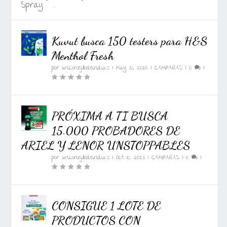
Spray. ...
Kuvut busca 150 testers para H&S
Menthol Fresh
por
unconejillodeindias
|
May 21, 2026
|
CAMPAÑAS
|
0
|
PRÓXIMA A TI BUSCA
15.000 PROBADORES DE
ARIEL Y LENOR UNSTOPPABLES
por
unconejillodeindias
|
Oct 10, 2023
|
CAMPAÑAS
|
0
|
CONSIGUE 1 LOTE DE
PRODUCTOS CON