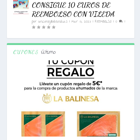
CONSIGUE 10 EUROS DE
REEMBOLSO CON VILEDA
por
unconejillodeindias
|
Mar 13, 2023
|
REEMBOLSO
|
0
|
Último
CUPONES