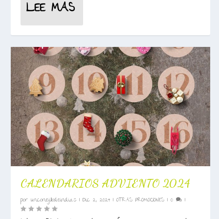
LEE MAS
CALENDARIOS ADVIENTO 2024
por
unconejillodeindias
|
Dic 2, 2024
|
OTRAS PROMOCIONES
|
0
|