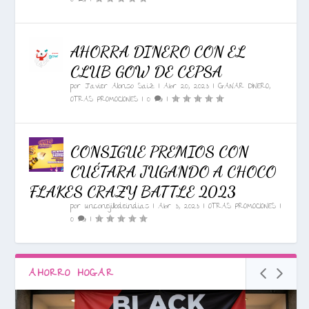
AHORRA DINERO CON EL
CLUB GOW DE CEPSA
por
Javier Alonso Saiz
|
Abr 20, 2023
|
GANAR DINERO
,
OTRAS PROMOCIONES
|
0
|
CONSIGUE PREMIOS CON
CUÉTARA JUGANDO A CHOCO
FLAKES CRAZY BATTLE 2023
por
unconejillodeindias
|
Abr 3, 2023
|
OTRAS PROMOCIONES
|
0
|
AHORRO HOGAR