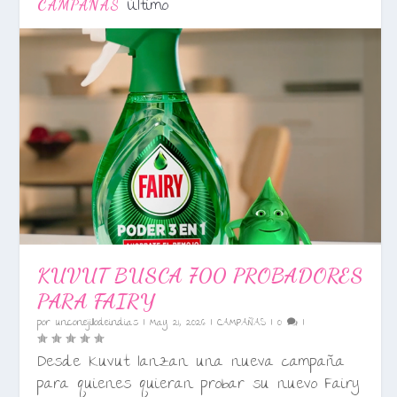
Último
CAMPAÑAS
KUVUT BUSCA 700 PROBADORES
PARA FAIRY
por
unconejillodeindias
|
May 21, 2026
|
CAMPAÑAS
|
0
|
Desde Kuvut lanzan una nueva campaña
para quienes quieran probar su nuevo Fairy