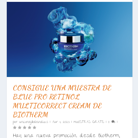
CONSIGUE UNA MUESTRA DE
BLUE PRO RETINOL
MULTICORRECT CREAM DE
BIOTHERM
por
unconejillodeindias
|
Abr 11, 2023
|
MUESTRAS GRATIS
|
0
|
Hay una nueva promoción desde Biotherm,