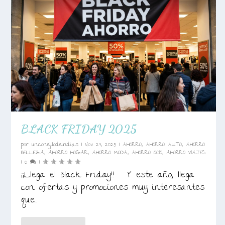
BLACK FRIDAY 2025
por
unconejillodeindias
|
Nov 27, 2025
|
AHORRO
,
AHORRO AUTO
,
AHORRO
BELLEZA
,
AHORRO HOGAR
,
AHORRO MODA
,
AHORRO OCIO
,
AHORRO VIAJES
|
0
|
¡¡Llega el Black Friday!! Y este año, llega
con ofertas y promociones muy interesantes
que...