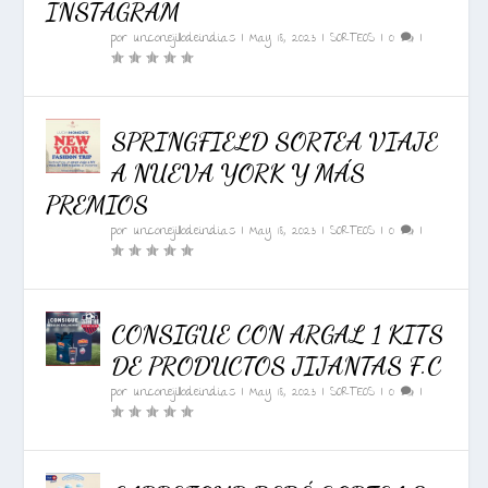
INSTAGRAM
por
unconejillodeindias
|
May 18, 2023
|
SORTEOS
|
0
|
SPRINGFIELD SORTEA VIAJE
A NUEVA YORK Y MÁS
PREMIOS
por
unconejillodeindias
|
May 18, 2023
|
SORTEOS
|
0
|
CONSIGUE CON ARGAL 1 KITS
DE PRODUCTOS JIJANTAS F.C
por
unconejillodeindias
|
May 18, 2023
|
SORTEOS
|
0
|