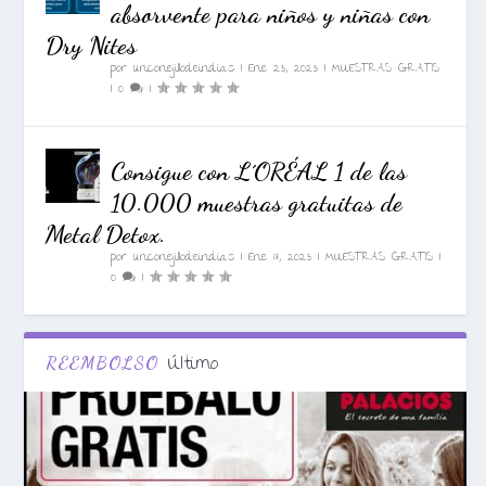
absorvente para niños y niñas con
Dry Nites
por
unconejillodeindias
|
Ene 23, 2023
|
MUESTRAS GRATIS
|
0
|
Consigue con L´ORÉAL 1 de las
10.000 muestras gratuitas de
Metal Detox.
por
unconejillodeindias
|
Ene 17, 2023
|
MUESTRAS GRATIS
|
0
|
Último
REEMBOLSO