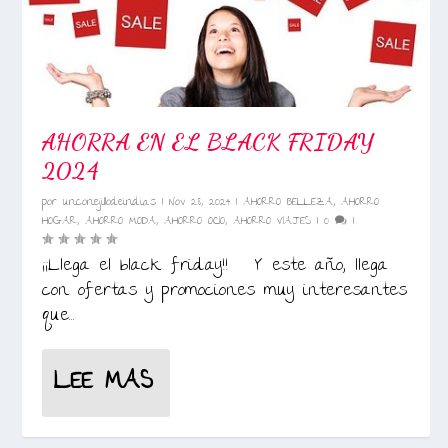
AHORRA EN EL BLACK FRIDAY
2024
por
unconejillodeindias
|
Nov 28, 2024
|
AHORRO BELLEZA
,
AHORRO
HOGAR
,
AHORRO MODA
,
AHORRO OCIO
,
AHORRO VIAJES
|
0
|
¡¡Llega el black friday!! Y este año, llega
con ofertas y promociones muy interesantes
que...
LEE MAS