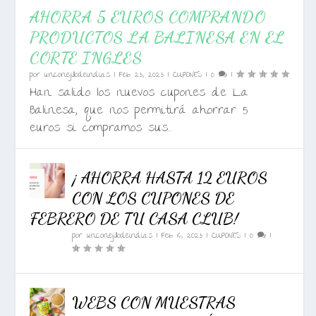
AHORRA 5 EUROS COMPRANDO
PRODUCTOS LA BALINESA EN EL
CORTE INGLES
por
unconejillodeindias
|
Feb 23, 2023
|
CUPONES
|
0
|
Han salido los nuevos cupones de La
Balinesa, que nos permitirá ahorrar 5
euros si compramos sus...
¡ AHORRA HASTA 12 EUROS
CON LOS CUPONES DE
FEBRERO DE TU CASA CLUB!
por
unconejillodeindias
|
Feb 16, 2023
|
CUPONES
|
0
|
WEBS CON MUESTRAS