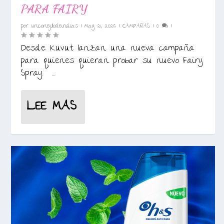
PARA FAIRY
por
unconejillodeindias
|
May 21, 2026
|
CAMPAÑAS
|
0
|
Desde Kuvut lanzan una nueva campaña
para quienes quieran probar su nuevo Fairy
Spray. ...
LEE MAS