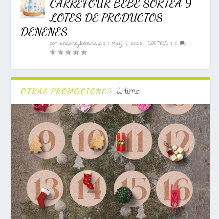
CARREFOUR BEBÉ SORTEA 9
LOTES DE PRODUCTOS
DENENES
por
unconejillodeindias
|
May 18, 2023
|
SORTEOS
|
0
|
Último
OTRAS PROMOCIONES