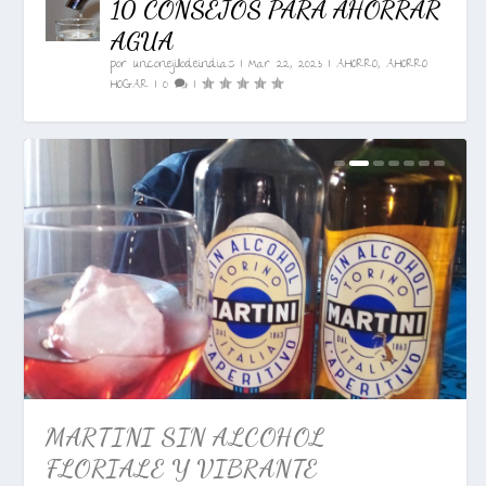
10 CONSEJOS PARA AHORRAR
AGUA
por
unconejillodeindias
|
Mar 22, 2023
|
AHORRO
,
AHORRO
HOGAR
|
0
|
AMBIPUR BAÑO
MARTINI SIN ALCOHOL
FLORIALE Y VIBRANTE