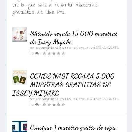
en la que van a repartir muestras
gratuitas de Blue Pro...
Shiseido regala 15.000 muestras
de Issey Miyake
por
unconejillodeindias
|
Feb 28, 2023
|
MUESTRAS GRATIS
|
0
|
CONDE NAST REGALA 5.000
MUESTRAS GRATUITAS DE
ISSEY MIYAKE
por
unconejillodeindias
|
Feb 27, 2023
|
MUESTRAS GRATIS
|
0
|
Consigue 1 muestra gratis de ropa