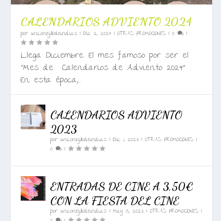
CALENDARIOS ADVIENTO 2024
por
unconejillodeindias
|
Dic 2, 2024
|
OTRAS PROMOCIONES
|
0
|
Llega Diciembre. El mes famoso por ser el
“Mes de Calendarios de Adviento 2024” .
En esta época,...
CALENDARIOS ADVIENTO
2023
por
unconejillodeindias
|
Dic 1, 2023
|
OTRAS PROMOCIONES
|
0
|
ENTRADAS DE CINE A 3,50€
CON LA FIESTA DEL CINE
por
unconejillodeindias
|
May 15, 2023
|
OTRAS PROMOCIONES
|
0
|