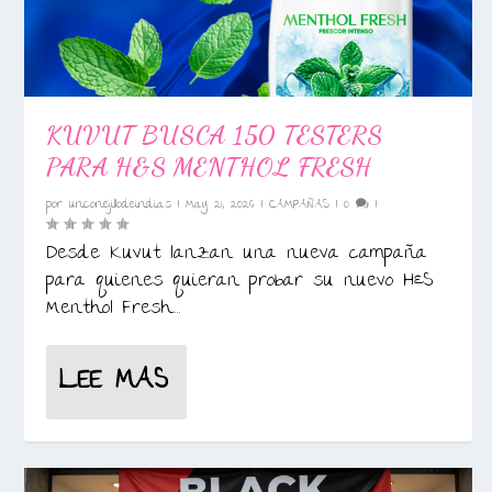
KUVUT BUSCA 150 TESTERS
PARA H&S MENTHOL FRESH
por
unconejillodeindias
|
May 21, 2026
|
CAMPAÑAS
|
0
|
Desde Kuvut lanzan una nueva campaña
para quienes quieran probar su nuevo H&S
Menthol Fresh....
LEE MAS