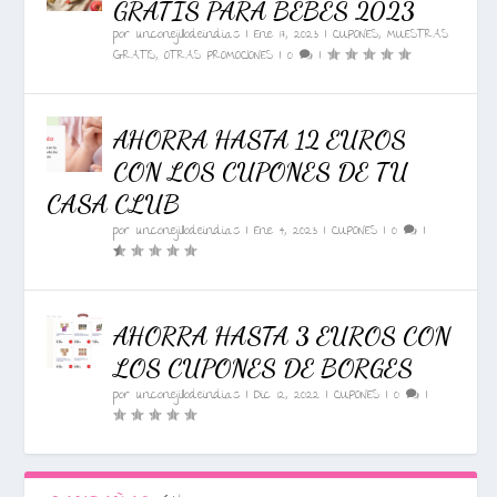
GRATIS PARA BEBÉS 2023
por
unconejillodeindias
|
Ene 17, 2023
|
CUPONES
,
MUESTRAS
GRATIS
,
OTRAS PROMOCIONES
|
0
|
AHORRA HASTA 12 EUROS
CON LOS CUPONES DE TU
CASA CLUB
por
unconejillodeindias
|
Ene 4, 2023
|
CUPONES
|
0
|
AHORRA HASTA 3 EUROS CON
LOS CUPONES DE BORGES
por
unconejillodeindias
|
Dic 12, 2022
|
CUPONES
|
0
|