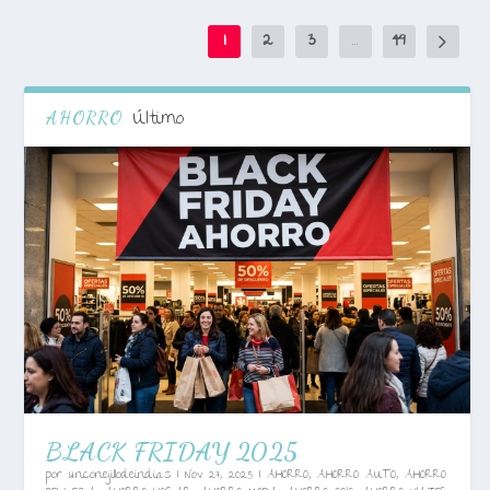
1
2
3
...
49
Último
AHORRO
BLACK FRIDAY 2025
por
unconejillodeindias
|
Nov 27, 2025
|
AHORRO
,
AHORRO AUTO
,
AHORRO