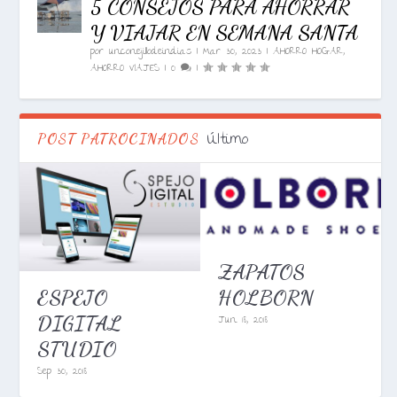
5 CONSEJOS PARA AHORRAR
Y VIAJAR EN SEMANA SANTA
por
unconejillodeindias
|
Mar 30, 2023
|
AHORRO HOGAR
,
AHORRO VIAJES
|
0
|
Último
POST PATROCINADOS
ZAPATOS
HOLBORN
ESPEJO
Jun 18, 2018
DIGITAL
STUDIO
Sep 30, 2018