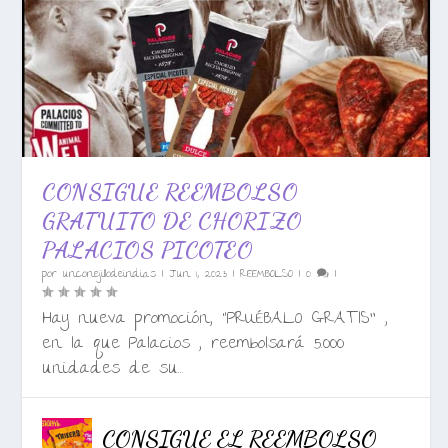
CONSIGUE REEMBOLSO
GRATUITO DE CHORIZO
PALACIOS PICOTEO
por
unconejillodeindias
|
Jun 1, 2023
|
REEMBOLSO
|
0
|
Hay nueva promoción, “PRUÉBALO GRATIS” ,
en la que Palacios , reembolsará 5.000
unidades de su...
CONSIGUE EL REEMBOLSO