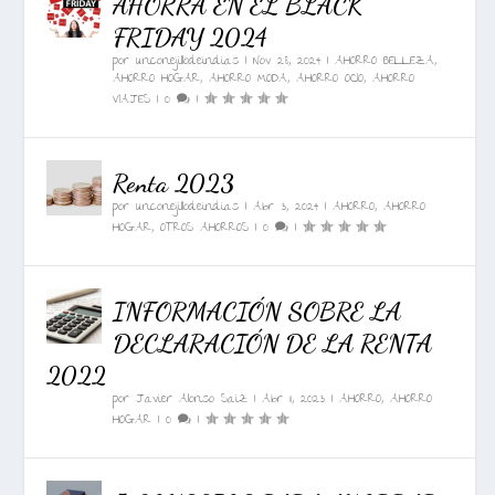
AHORRA EN EL BLACK
FRIDAY 2024
por
unconejillodeindias
|
Nov 28, 2024
|
AHORRO BELLEZA
,
AHORRO HOGAR
,
AHORRO MODA
,
AHORRO OCIO
,
AHORRO
VIAJES
|
0
|
Renta 2023
por
unconejillodeindias
|
Abr 3, 2024
|
AHORRO
,
AHORRO
HOGAR
,
OTROS AHORROS
|
0
|
INFORMACIÓN SOBRE LA
DECLARACIÓN DE LA RENTA
2022
por
Javier Alonso Saiz
|
Abr 11, 2023
|
AHORRO
,
AHORRO
HOGAR
|
0
|