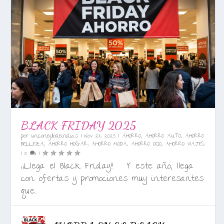
BLACK FRIDAY 2025
por
unconejillodeindias
|
Nov 27, 2025
|
AHORRO
,
AHORRO AUTO
,
AHORRO
BELLEZA
,
AHORRO HOGAR
,
AHORRO MODA
,
AHORRO OCIO
,
AHORRO VIAJES
|
0
|
¡¡Llega el Black Friday!! Y este año, llega
con ofertas y promociones muy interesantes
que...