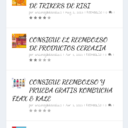
DE TRIKERS DE RISI
por
unconejillodeindias
|
May 2, 2023
|
REEMBOLSO
|
0
|
CONSIGUE EL REEMBOLSO
DE PRODUCTOS CEREALIA
por
unconejillodeindias
|
Abr 3, 2023
|
REEMBOLSO
|
0
|
CONSIGUE REEMBOLSO Y
PRUEBA GRATIS KOMBUCHA
FLAX & KALE
por
unconejillodeindias
|
Abr 3, 2023
|
REEMBOLSO
|
0
|