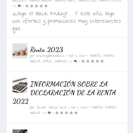
BELLEZA
,
AHORRO HOGAR
,
AHORRO MODA
,
AHORRO OCIO
,
AHORRO VIAJES
|
0
|
¡¡Llega el Black Friday!! Y este año, llega
con ofertas y promociones muy interesantes
que...
Renta 2023
por
unconejillodeindias
|
Abr 3, 2024
|
AHORRO
,
AHORRO
HOGAR
,
OTROS AHORROS
|
0
|
INFORMACIÓN SOBRE LA
DECLARACIÓN DE LA RENTA
2022
por
Javier Alonso Saiz
|
Abr 11, 2023
|
AHORRO
,
AHORRO
HOGAR
|
0
|