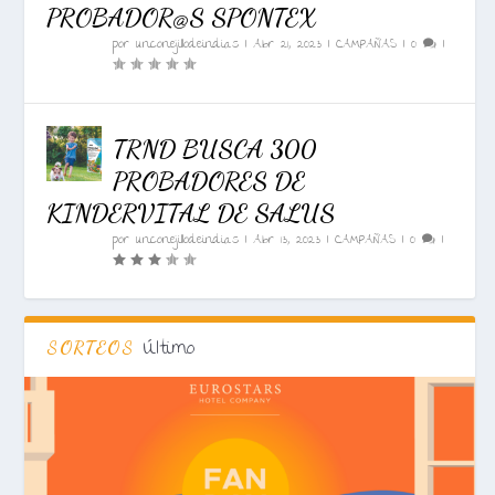
PROBADOR@S SPONTEX
por
unconejillodeindias
|
Abr 21, 2023
|
CAMPAÑAS
|
0
|
TRND BUSCA 300
PROBADORES DE
KINDERVITAL DE SALUS
por
unconejillodeindias
|
Abr 13, 2023
|
CAMPAÑAS
|
0
|
Último
SORTEOS