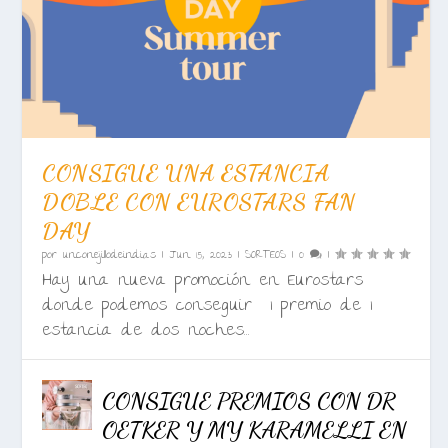
CONSIGUE UNA ESTANCIA
DOBLE CON EUROSTARS FAN
DAY
por
unconejillodeindias
|
Jun 15, 2023
|
SORTEOS
|
0
|
Hay una nueva promoción en Eurostars
donde podemos conseguir 1 premio de 1
estancia de dos noches...
CONSIGUE PREMIOS CON DR
OETKER Y MY KARAMELLI EN