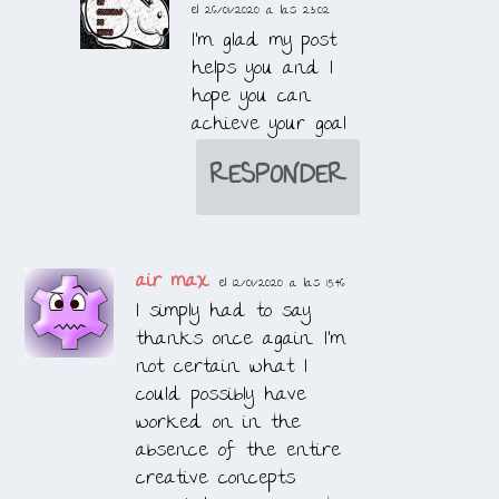
el 26/01/2020 a las 23:02
I’m glad my post
helps you and I
hope you can
achieve your goal
RESPONDER
air max
el 12/01/2020 a las 15:46
I simply had to say
thanks once again. I’m
not certain what I
could possibly have
worked on in the
absence of the entire
creative concepts