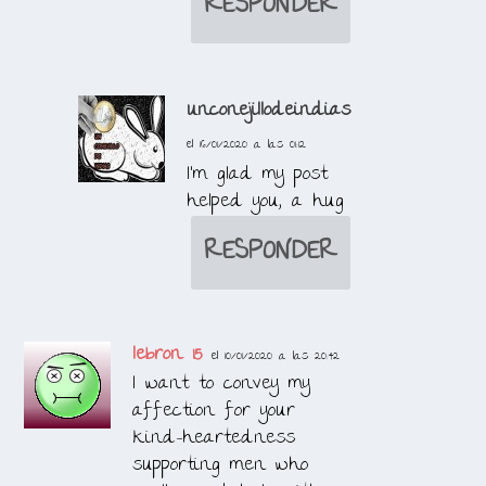
RESPONDER
unconejillodeindias
el 16/01/2020 a las 01:12
I’m glad my post
helped you, a hug
RESPONDER
lebron 15
el 10/01/2020 a las 20:42
I want to convey my
affection for your
kind-heartedness
supporting men who