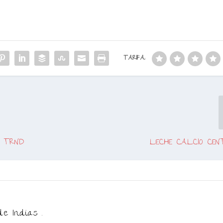
TARIFA:
Y TRND
LECHE CALCIO CE
de Indias .