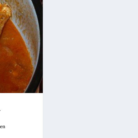
.
 en