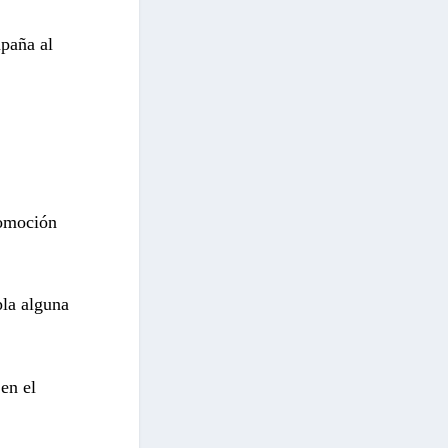
paña al
romoción
pla alguna
en el