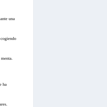
ante una
a cogiendo
e menta.
e ha
ares.