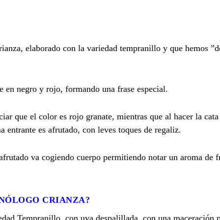
rianza, elaborado con la variedad tempranillo y que hemos ”d
e en negro y rojo, formando una frase especial.
iar que el color es rojo granate, mientras que al hacer la cata
entrante es afrutado, con leves toques de regaliz.
 afrutado va cogiendo cuerpo permitiendo notar un aroma de f
ONÓLOGO CRIANZA?
iedad Tempranillo, con uva despalillada, con una maceración p