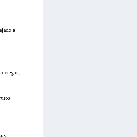
ejado a
 a ciegas,
rutos
re-