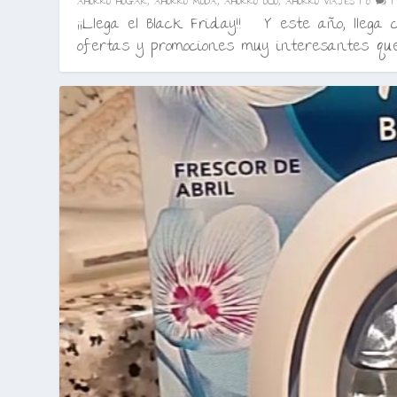
AHORRO HOGAR
,
AHORRO MODA
,
AHORRO OCIO
,
AHORRO VIAJES
|
0
¡¡Llega el Black Friday!! Y este año, llega 
ofertas y promociones muy interesantes que.