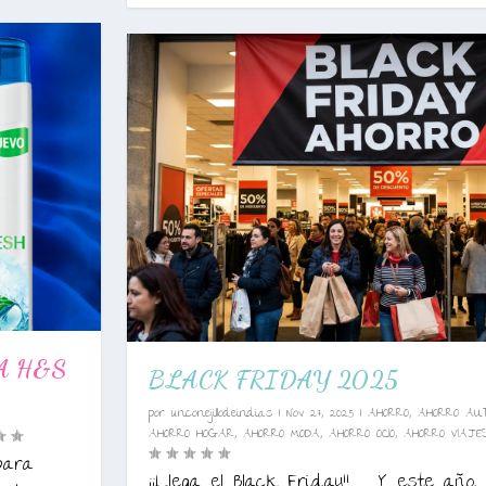
A H&S
BLACK FRIDAY 2025
por
unconejillodeindias
|
Nov 27, 2025
|
AHORRO
,
AHORRO AU
AHORRO HOGAR
,
AHORRO MODA
,
AHORRO OCIO
,
AHORRO VIAJE
para
¡¡Llega el Black Friday!! Y este año, 