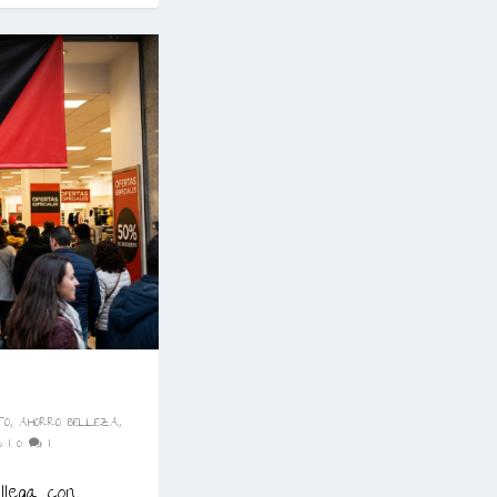
TO
,
AHORRO BELLEZA
,
S
|
0
|
llega con