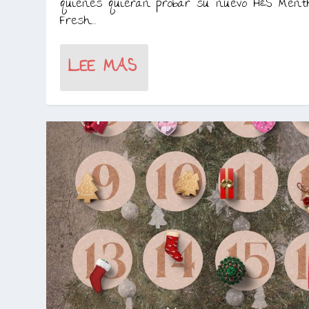
quienes quieran probar su nuevo H&S Menth
Fresh....
LEE MAS