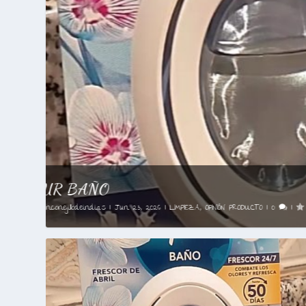
AMBIPUR BAÑO
KUVUT BUSCA 700 PROBADORES
Publicado por
Publicado por
unconejillodeindias
unconejillodeindias
|
|
Jun 23, 2026
May 21, 2026
|
|
CAMPAÑAS
LIMPIEZA
,
|
OPINIÓN P
0
|