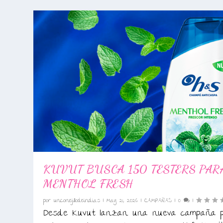
KUVUT BUSCA 150 TESTERS PAR
MENTHOL FRESH
por
unconejillodeindias
|
May 21, 2026
|
CAMPAÑAS
|
0
|
Desde Kuvut lanzan una nueva campaña 