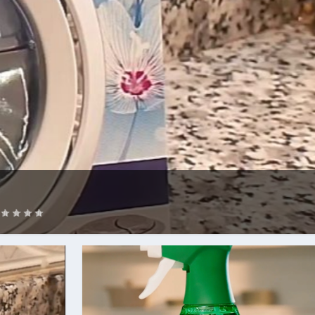
 PARA FAIRY
RODUCTO
|
0
|