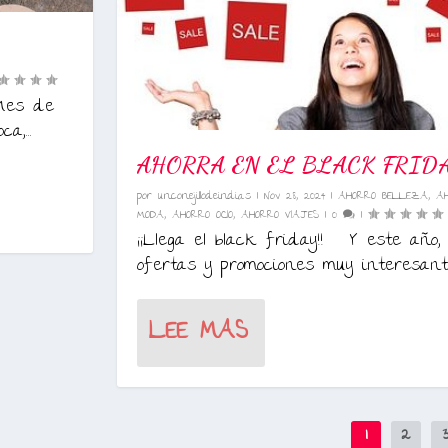
 “Mes de
a,...
AHORRA EN EL BLACK FRID
por
unconejillodeindias
|
Nov 28, 2024
|
AHORRO BELLEZA
,
A
MODA
,
AHORRO OCIO
,
AHORRO VIAJES
|
0
|
¡¡Llega el black friday!! Y este año, 
ofertas y promociones muy interesante
LEE MAS
1
2