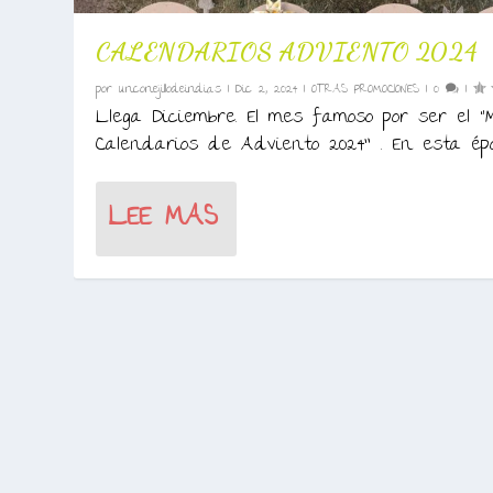
CALENDARIOS ADVIENTO 2024
por
unconejillodeindias
|
Dic 2, 2024
|
OTRAS PROMOCIONES
|
0
|
Llega Diciembre. El mes famoso por ser el
Calendarios de Adviento 2024” . En esta époc
LEE MAS