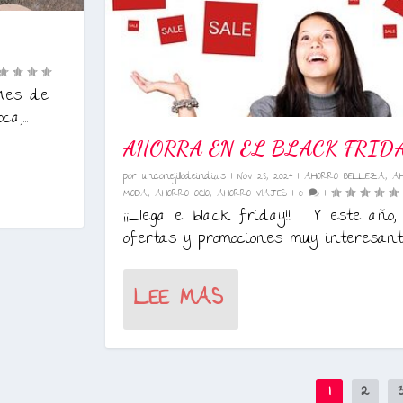
 “Mes de
a,...
AHORRA EN EL BLACK FRID
por
unconejillodeindias
|
Nov 28, 2024
|
AHORRO BELLEZA
,
A
MODA
,
AHORRO OCIO
,
AHORRO VIAJES
|
0
|
¡¡Llega el black friday!! Y este año, 
ofertas y promociones muy interesante
LEE MAS
1
2