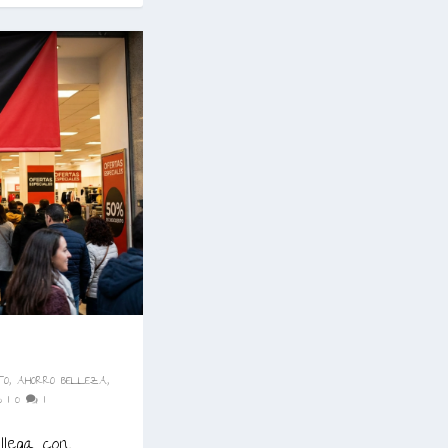
TO
,
AHORRO BELLEZA
,
S
|
0
|
llega con