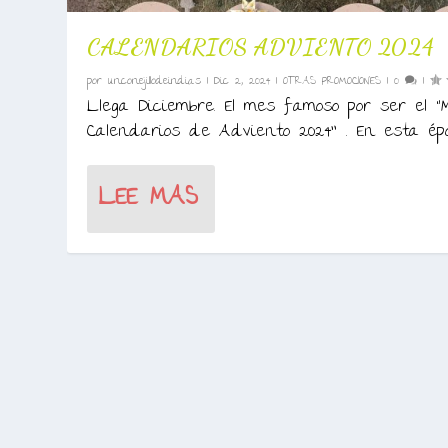
CALENDARIOS ADVIENTO 2024
por
unconejillodeindias
|
Dic 2, 2024
|
OTRAS PROMOCIONES
|
0
|
Llega Diciembre. El mes famoso por ser el
Calendarios de Adviento 2024” . En esta époc
LEE MAS