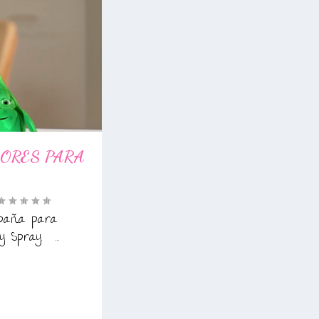
ORES PARA
paña para
 Spray. ...
0
|