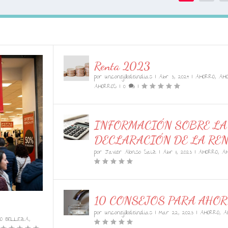
Renta 2023
por
unconejillodeindias
|
Abr 3, 2024
|
AHORRO
,
AH
AHORROS
|
0
|
INFORMACIÓN SOBRE LA
DECLARACIÓN DE LA REN
por
Javier Alonso Saiz
|
Abr 11, 2023
|
AHORRO
,
A
10 CONSEJOS PARA AHO
por
unconejillodeindias
|
Mar 22, 2023
|
AHORRO
,
A
O BELLEZA
,