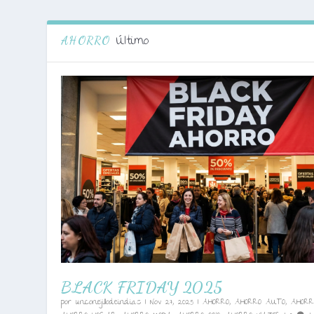
Último
AHORRO
BLACK FRIDAY 2025
por
unconejillodeindias
|
Nov 27, 2025
|
AHORRO
,
AHORRO AUTO
,
AHORR