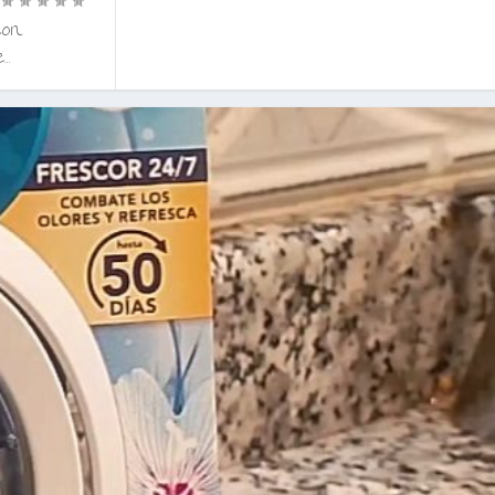
|
con
..