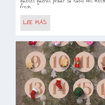
quienes quieran probar su nuevo H&S Menth
Fresh....
LEE MAS