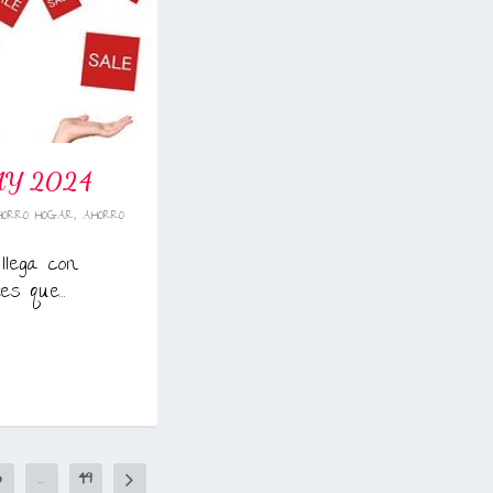
AY 2024
HORRO HOGAR
,
AHORRO
llega con
s que...
3
...
49