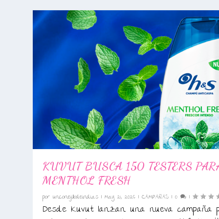
KUVUT BUSCA 150 TESTERS PAR
MENTHOL FRESH
por
unconejillodeindias
|
May 21, 2026
|
CAMPAÑAS
|
0
|
Desde Kuvut lanzan una nueva campaña 