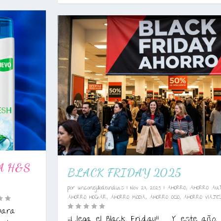
A H&S
BLACK FRIDAY 2025
por
unconejillodeindias
|
Nov 27, 2025
|
AHORRO
,
AHORRO AU
AHORRO HOGAR
,
AHORRO MODA
,
AHORRO OCIO
,
AHORRO VIAJE
para
¡¡Llega el Black Friday!! Y este año, 