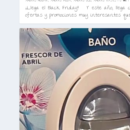
AHORRO HOGAR
,
AHORRO MODA
,
AHORRO OCIO
,
AHORRO VIAJES
|
0
¡¡Llega el Black Friday!! Y este año, llega 
ofertas y promociones muy interesantes que.