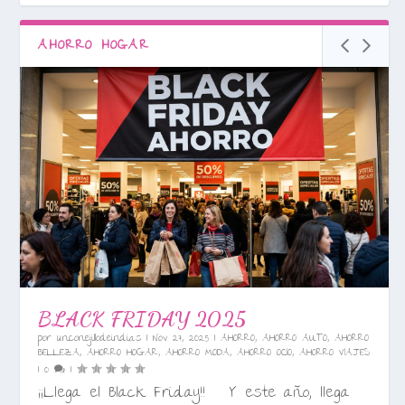
AHORRO HOGAR
BLACK FRIDAY 2025
por
unconejillodeindias
|
Nov 27, 2025
|
AHORRO
,
AHORRO AUTO
,
AHORRO
BELLEZA
,
AHORRO HOGAR
,
AHORRO MODA
,
AHORRO OCIO
,
AHORRO VIAJES
|
0
|
¡¡Llega el Black Friday!! Y este año, llega