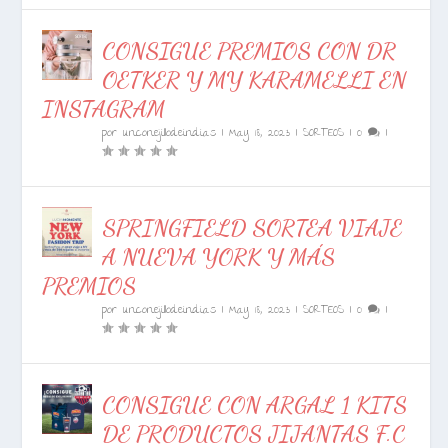
CONSIGUE PREMIOS CON DR
OETKER Y MY KARAMELLI EN
INSTAGRAM
por
unconejillodeindias
|
May 18, 2023
|
SORTEOS
|
0
|
SPRINGFIELD SORTEA VIAJE
A NUEVA YORK Y MÁS
PREMIOS
por
unconejillodeindias
|
May 18, 2023
|
SORTEOS
|
0
|
CONSIGUE CON ARGAL 1 KITS
DE PRODUCTOS JIJANTAS F.C