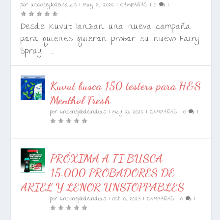
por
unconejillodeindias
|
May 21, 2026
|
CAMPAÑAS
|
0
|
Desde Kuvut lanzan una nueva campaña
para quienes quieran probar su nuevo Fairy
Spray. ...
Kuvut busca 150 testers para H&S
Menthol Fresh
por
unconejillodeindias
|
May 21, 2026
|
CAMPAÑAS
|
0
|
PRÓXIMA A TI BUSCA
15.000 PROBADORES DE
ARIEL Y LENOR UNSTOPPABLES
por
unconejillodeindias
|
Oct 10, 2023
|
CAMPAÑAS
|
0
|