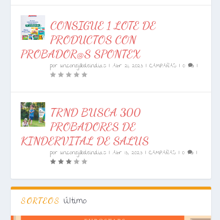
CONSIGUE 1 LOTE DE
PRODUCTOS CON
PROBADOR@S SPONTEX
por
unconejillodeindias
|
Abr 21, 2023
|
CAMPAÑAS
|
0
|
TRND BUSCA 300
PROBADORES DE
KINDERVITAL DE SALUS
por
unconejillodeindias
|
Abr 13, 2023
|
CAMPAÑAS
|
0
|
Último
SORTEOS