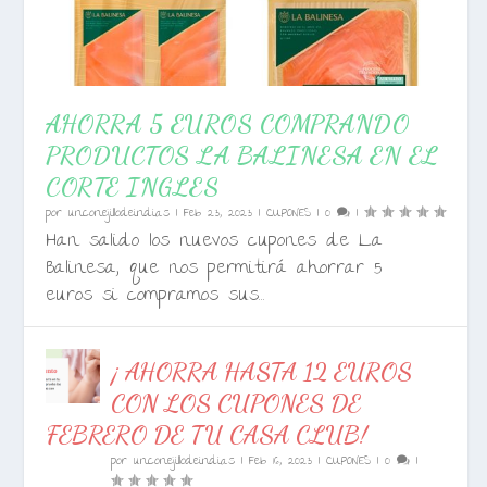
AHORRA 5 EUROS COMPRANDO
PRODUCTOS LA BALINESA EN EL
CORTE INGLES
por
unconejillodeindias
|
Feb 23, 2023
|
CUPONES
|
0
|
Han salido los nuevos cupones de La
Balinesa, que nos permitirá ahorrar 5
euros si compramos sus...
¡ AHORRA HASTA 12 EUROS
CON LOS CUPONES DE
FEBRERO DE TU CASA CLUB!
por
unconejillodeindias
|
Feb 16, 2023
|
CUPONES
|
0
|