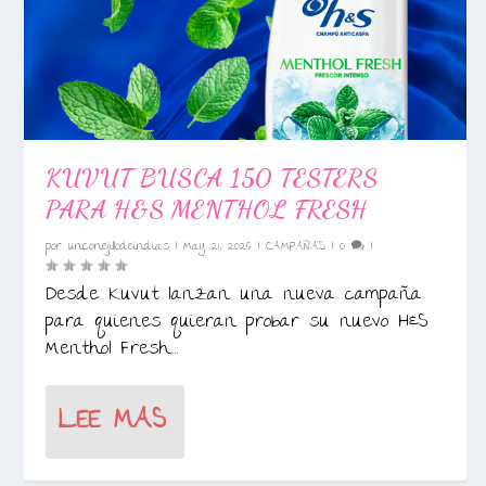
KUVUT BUSCA 150 TESTERS
PARA H&S MENTHOL FRESH
por
unconejillodeindias
|
May 21, 2026
|
CAMPAÑAS
|
0
|
Desde Kuvut lanzan una nueva campaña
para quienes quieran probar su nuevo H&S
Menthol Fresh....
LEE MAS