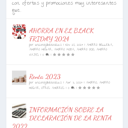
con ofertas y promociones muy interesantes
que...
AHORRA EN EL BLACK
FRIDAY 2024
por
unconejillodeindias
|
Nov 28, 2024
|
AHORRO BELLEZA
,
AHORRO HOGAR
,
AHORRO MODA
,
AHORRO OCIO
,
AHORRO
VIAJES
|
0
|
Renta 2023
por
unconejillodeindias
|
Abr 3, 2024
|
AHORRO
,
AHORRO
HOGAR
,
OTROS AHORROS
|
0
|
INFORMACIÓN SOBRE LA
DECLARACIÓN DE LA RENTA
2022