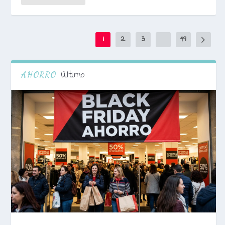
1
2
3
...
49
Último
AHORRO