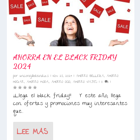
AHORRA EN EL BLACK FRIDAY
2024
por
unconejillodeindias
|
Nov 28, 2024
|
AHORRO BELLEZA
,
AHORRO
HOGAR
,
AHORRO MODA
,
AHORRO OCIO
,
AHORRO VIAJES
|
0
|
¡¡Llega el black friday!! Y este año, llega
con ofertas y promociones muy interesantes
que...
LEE MAS