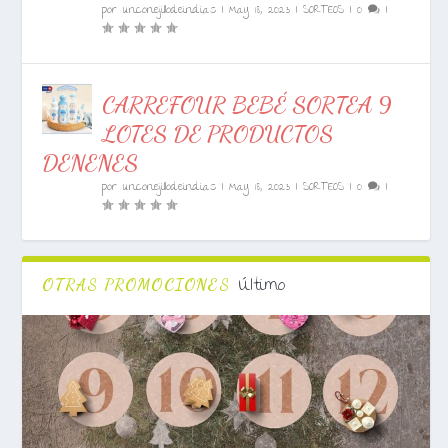
por
unconejillodeindias
|
May 18, 2023
|
SORTEOS
|
0
|
CARREFOUR BEBÉ SORTEA 9
LOTES DE PRODUCTOS
DENENES
por
unconejillodeindias
|
May 18, 2023
|
SORTEOS
|
0
|
Último
OTRAS PROMOCIONES