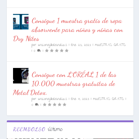
Consigue 1 muestra gratis de ropa
absorvente para niños y niñas con
Dry Nites
por
unconejillodeindias
|
Ene 23, 2023
|
MUESTRAS GRATIS
|
0
|
Consigue con L´ORÉAL 1 de las
10.000 muestras gratuitas de
Metal Detox.
por
unconejillodeindias
|
Ene 17, 2023
|
MUESTRAS GRATIS
|
0
|
Último
REEMBOLSO