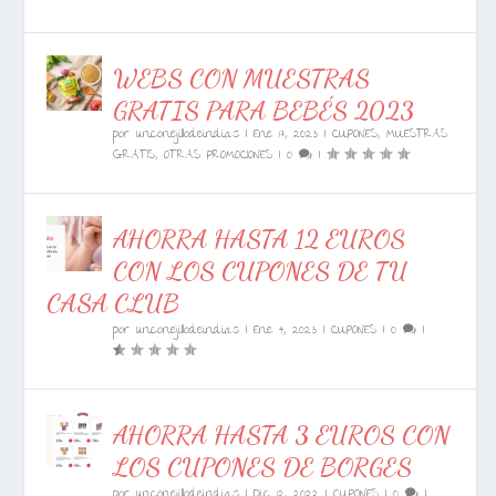
WEBS CON MUESTRAS
GRATIS PARA BEBÉS 2023
por
unconejillodeindias
|
Ene 17, 2023
|
CUPONES
,
MUESTRAS
GRATIS
,
OTRAS PROMOCIONES
|
0
|
AHORRA HASTA 12 EUROS
CON LOS CUPONES DE TU
CASA CLUB
por
unconejillodeindias
|
Ene 4, 2023
|
CUPONES
|
0
|
AHORRA HASTA 3 EUROS CON
LOS CUPONES DE BORGES
por
unconejillodeindias
|
Dic 12, 2022
|
CUPONES
|
0
|