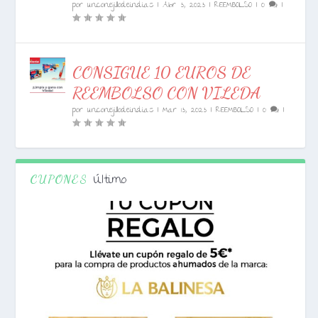
por
unconejillodeindias
|
Abr 3, 2023
|
REEMBOLSO
|
0
|
CONSIGUE 10 EUROS DE
REEMBOLSO CON VILEDA
por
unconejillodeindias
|
Mar 13, 2023
|
REEMBOLSO
|
0
|
Último
CUPONES