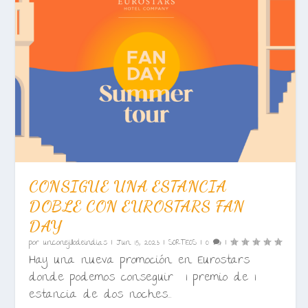
CONSIGUE UNA ESTANCIA
DOBLE CON EUROSTARS FAN
DAY
por
unconejillodeindias
|
Jun 15, 2023
|
SORTEOS
|
0
|
Hay una nueva promoción en Eurostars
donde podemos conseguir 1 premio de 1
estancia de dos noches...