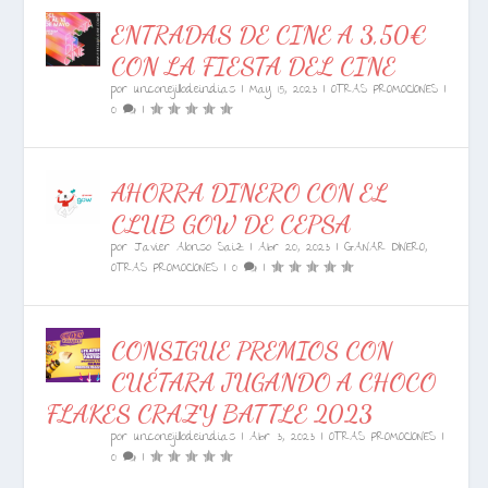
ENTRADAS DE CINE A 3,50€
CON LA FIESTA DEL CINE
por
unconejillodeindias
|
May 15, 2023
|
OTRAS PROMOCIONES
|
0
|
AHORRA DINERO CON EL
CLUB GOW DE CEPSA
por
Javier Alonso Saiz
|
Abr 20, 2023
|
GANAR DINERO
,
OTRAS PROMOCIONES
|
0
|
CONSIGUE PREMIOS CON
CUÉTARA JUGANDO A CHOCO
FLAKES CRAZY BATTLE 2023
por
unconejillodeindias
|
Abr 3, 2023
|
OTRAS PROMOCIONES
|
0
|