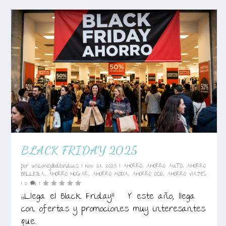
BLACK FRIDAY 2025
por
unconejillodeindias
|
Nov 27, 2025
|
AHORRO
,
AHORRO AUTO
,
AHORRO
BELLEZA
,
AHORRO HOGAR
,
AHORRO MODA
,
AHORRO OCIO
,
AHORRO VIAJES
|
0
|
¡¡Llega el Black Friday!! Y este año, llega
con ofertas y promociones muy interesantes
que...