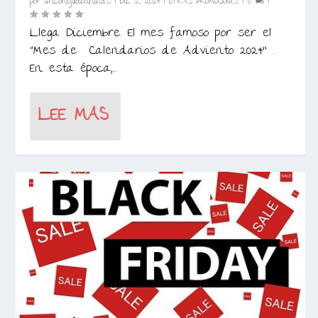
por
unconejillodeindias
|
Dic 2, 2024
|
OTRAS PROMOCIONES
|
0
|
Llega Diciembre. El mes famoso por ser el
“Mes de Calendarios de Adviento 2024” .
En esta época,...
LEE MAS