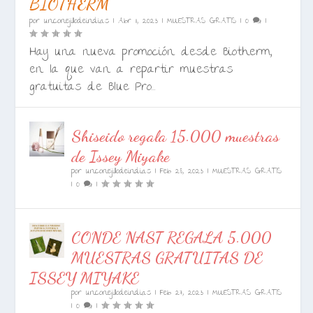
BIOTHERM
por
unconejillodeindias
|
Abr 11, 2023
|
MUESTRAS GRATIS
|
0
|
Hay una nueva promoción desde Biotherm,
en la que van a repartir muestras
gratuitas de Blue Pro...
Shiseido regala 15.000 muestras
de Issey Miyake
por
unconejillodeindias
|
Feb 28, 2023
|
MUESTRAS GRATIS
|
0
|
CONDE NAST REGALA 5.000
MUESTRAS GRATUITAS DE
ISSEY MIYAKE
por
unconejillodeindias
|
Feb 27, 2023
|
MUESTRAS GRATIS
|
0
|