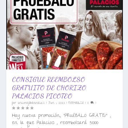
CONSIGUE REEMBOLSO
GRATUITO DE CHORIZO
PALACIOS PICOTEO
por
unconejillodeindias
|
Jun 1, 2023
|
REEMBOLSO
|
0
|
Hay nueva promoción, “PRUÉBALO GRATIS” ,
en la que Palacios , reembolsará 5.000