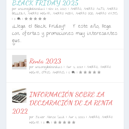
BLACK FRIDAY 2025
por
unconejillodeindias
|
Nov 27, 2025
|
AHORRO
,
AHORRO AUTO
,
AHORRO
BELLEZA
,
AHORRO HOGAR
,
AHORRO MODA
,
AHORRO OCIO
,
AHORRO VIAJES
|
0
|
¡¡Llega el Black Friday!! Y este año, llega
con ofertas y promociones muy interesantes
que...
Renta 2023
por
unconejillodeindias
|
Abr 3, 2024
|
AHORRO
,
AHORRO
HOGAR
,
OTROS AHORROS
|
0
|
INFORMACIÓN SOBRE LA
DECLARACIÓN DE LA RENTA
2022
por
Javier Alonso Saiz
|
Abr 11, 2023
|
AHORRO
,
AHORRO
HOGAR
|
0
|