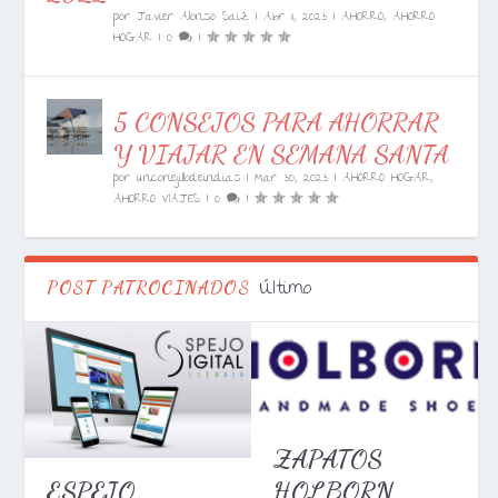
por
Javier Alonso Saiz
|
Abr 11, 2023
|
AHORRO
,
AHORRO
HOGAR
|
0
|
5 CONSEJOS PARA AHORRAR
Y VIAJAR EN SEMANA SANTA
por
unconejillodeindias
|
Mar 30, 2023
|
AHORRO HOGAR
,
AHORRO VIAJES
|
0
|
Último
POST PATROCINADOS
ZAPATOS
HOLBORN
ESPEJO