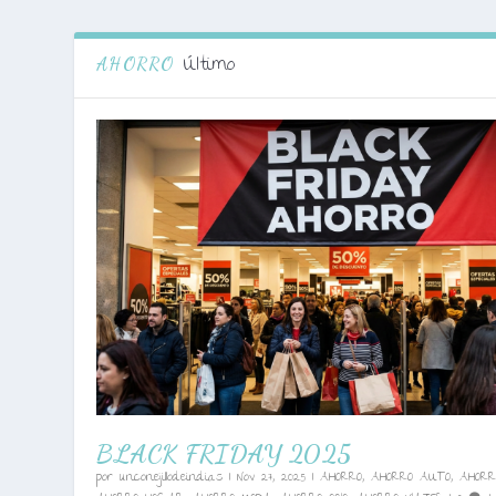
Último
AHORRO
BLACK FRIDAY 2025
por
unconejillodeindias
|
Nov 27, 2025
|
AHORRO
,
AHORRO AUTO
,
AHORR