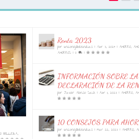
Renta 2023
por
unconejillodeindias
|
Abr 3, 2024
|
AHORRO
,
AH
AHORROS
|
0
|
INFORMACIÓN SOBRE LA
DECLARACIÓN DE LA REN
por
Javier Alonso Saiz
|
Abr 11, 2023
|
AHORRO
,
A
10 CONSEJOS PARA AHO
por
unconejillodeindias
|
Mar 22, 2023
|
AHORRO
,
A
O BELLEZA
,