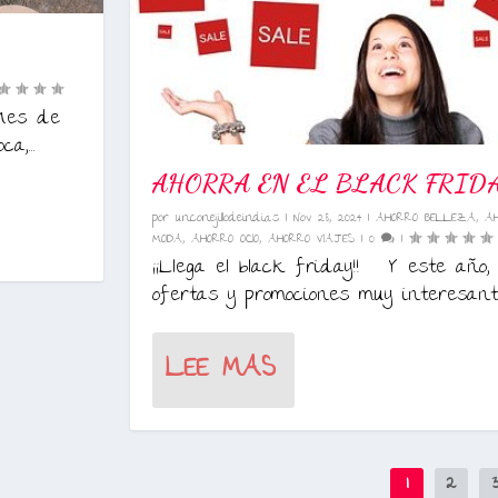
 “Mes de
a,...
AHORRA EN EL BLACK FRID
por
unconejillodeindias
|
Nov 28, 2024
|
AHORRO BELLEZA
,
A
MODA
,
AHORRO OCIO
,
AHORRO VIAJES
|
0
|
¡¡Llega el black friday!! Y este año, 
ofertas y promociones muy interesante
LEE MAS
1
2