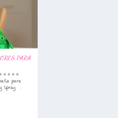
ORES PARA
paña para
 Spray. ...
0
|