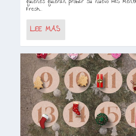
quienes quieran probar su nuevo H&S Menth
Fresh....
LEE MAS