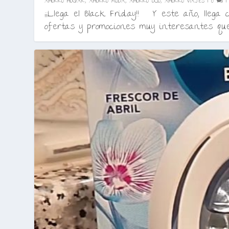
AHORRO HOGAR
,
AHORRO MODA
,
AHORRO OCIO
,
AHORRO VIAJES
|
0
¡¡Llega el Black Friday!! Y este año, llega 
ofertas y promociones muy interesantes que.