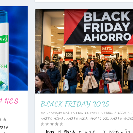
A H&S
BLACK FRIDAY 2025
por
unconejillodeindias
|
Nov 27, 2025
|
AHORRO
,
AHORRO AU
AHORRO HOGAR
,
AHORRO MODA
,
AHORRO OCIO
,
AHORRO VIAJE
para
¡¡Llega el Black Friday!! Y este año, 