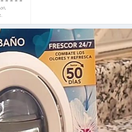
|
con
..