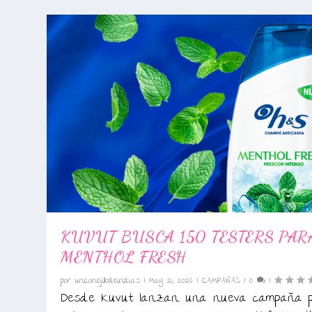
KUVUT BUSCA 150 TESTERS PAR
MENTHOL FRESH
por
unconejillodeindias
|
May 21, 2026
|
CAMPAÑAS
|
0
|
Desde Kuvut lanzan una nueva campaña 