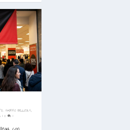
TO
,
AHORRO BELLEZA
,
S
|
0
|
llega con