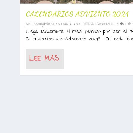
CALENDARIOS ADVIENTO 2024
por
unconejillodeindias
|
Dic 2, 2024
|
OTRAS PROMOCIONES
|
0
|
Llega Diciembre. El mes famoso por ser el
Calendarios de Adviento 2024” . En esta époc
LEE MAS