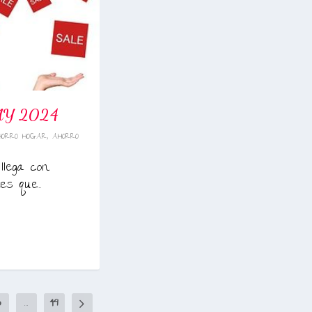
AY 2024
HORRO HOGAR
,
AHORRO
llega con
s que...
3
...
49