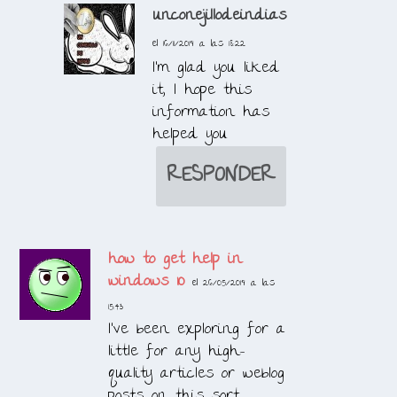
unconejillodeindias
el 16/11/2019 a las 18:22
I’m glad you liked
it, I hope this
information has
helped you
RESPONDER
how to get help in
windows 10
el 26/05/2019 a las
15:43
I’ve been exploring for a
little for any high-
quality articles or weblog
posts on this sort