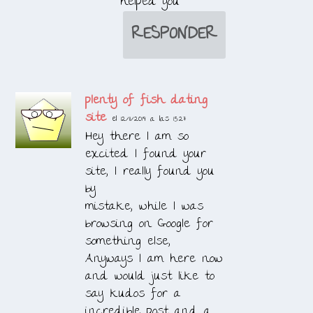
helped you
RESPONDER
plenty of fish dating
site
el 12/11/2019 a las 15:27
Hey there I am so
excited I found your
site, I really found you
by
mistake, while I was
browsing on Google for
something else,
Anyways I am here now
and would just like to
say kudos for a
incredible post and a