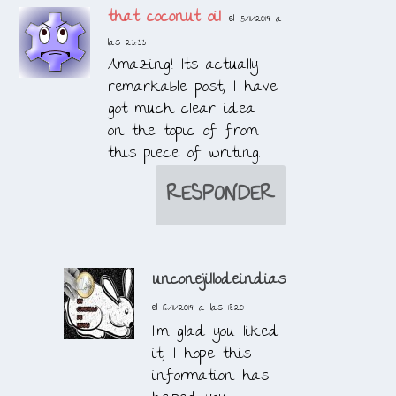
that coconut oil
el 15/11/2019 a
las 23:33
Amazing! Its actually
remarkable post, I have
got much clear idea
on the topic of from
this piece of writing.
RESPONDER
unconejillodeindias
el 16/11/2019 a las 18:20
I’m glad you liked
it, I hope this
information has