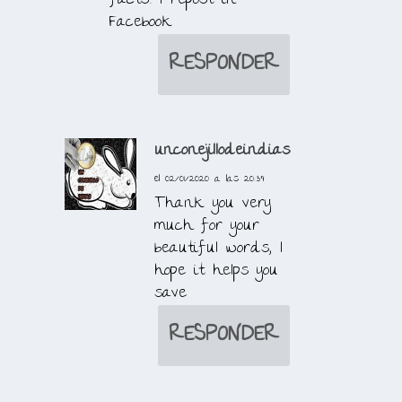
facts! I repost in
Facebook
RESPONDER
unconejillodeindias
el 02/01/2020 a las 20:39
Thank you very
much for your
beautiful words, I
hope it helps you
save
RESPONDER