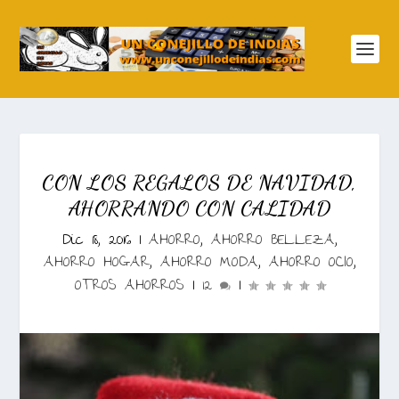
CON LOS REGALOS DE NAVIDAD,
AHORRANDO CON CALIDAD
Dic 18, 2016
|
AHORRO
,
AHORRO BELLEZA
,
AHORRO HOGAR
,
AHORRO MODA
,
AHORRO OCIO
,
OTROS AHORROS
|
12
|