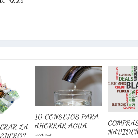
de Indias .
10 CONSEJOS PARA
COMPRA
AHORRAR AGUA
ERAR LA
NAVIDEÑ
 ENERO?
22/03/2023