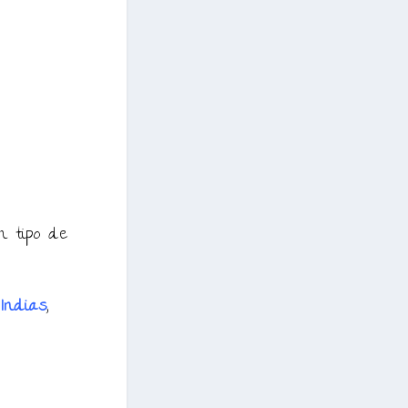
n tipo de
 Indias
,