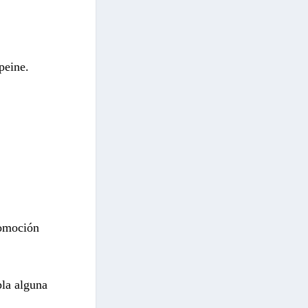
peine.
romoción
pla alguna