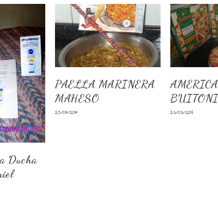
PAELLA MARINERA
AMERICA
MAHESO
BUITON
25/04/2014
23/03/2018
La Ducha
iel