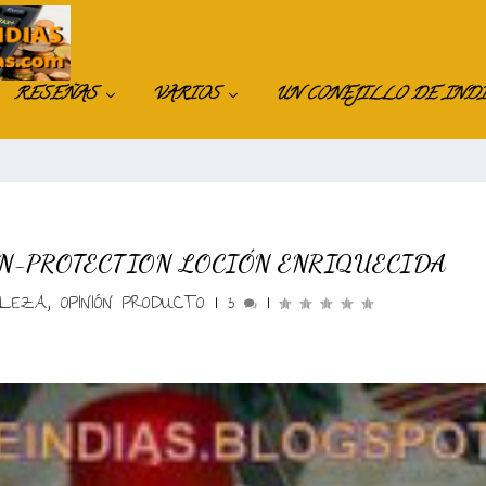
RESEÑAS
VARIOS
UN CONEJILLO DE IND
IN-PROTECTION LOCIÓN ENRIQUECIDA
LLEZA
,
OPINIÓN PRODUCTO
|
3
|