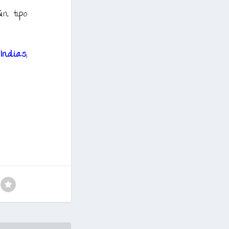
ún tipo
 Indias
,