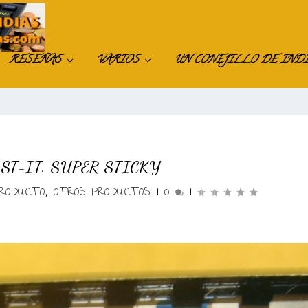
RESEÑAS
VARIOS
UN CONEJILLO DE IND
ST-IT. SUPER STICKY
PRODUCTO
,
OTROS PRODUCTOS
|
0
|