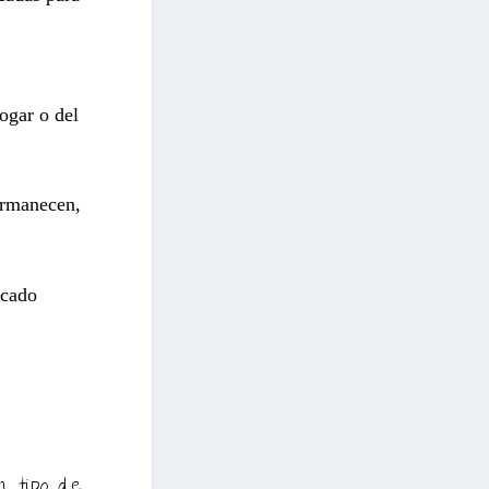
ogar o del
ermanecen,
icado
n tipo de