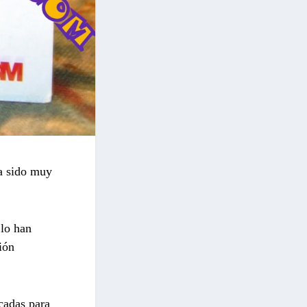
ha sido muy
 lo han
ión
cadas para