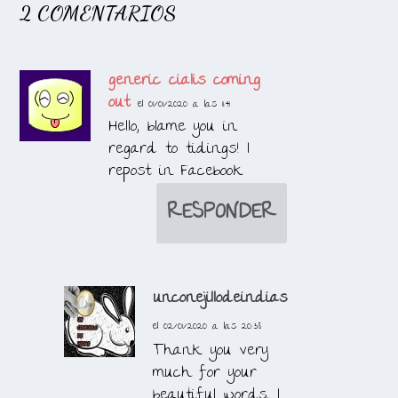
2 COMENTARIOS
generic cialis coming
out
el 01/01/2020 a las 11:41
Hello, blame you in
regard to tidings! I
repost in Facebook
RESPONDER
unconejillodeindias
el 02/01/2020 a las 20:38
Thank you very
much for your
beautiful words, I