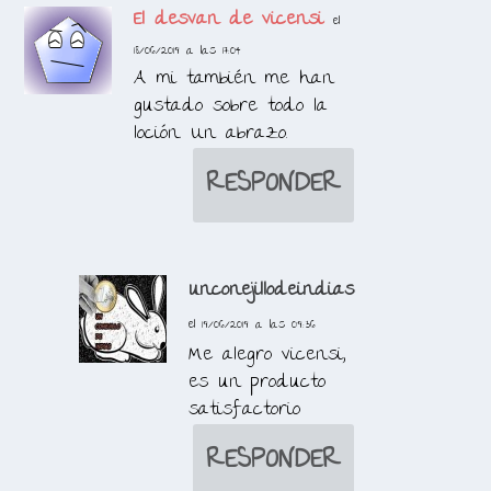
El desvan de vicensi
el
18/06/2019 a las 17:04
A mi también me han
gustado sobre todo la
loción. Un abrazo.
RESPONDER
unconejillodeindias
el 19/06/2019 a las 09:36
Me alegro vicensi,
es un producto
satisfactorio
RESPONDER