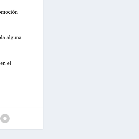
romoción
pla alguna
en el