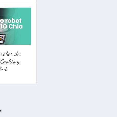
 robot de
 Cookio y
lud
*