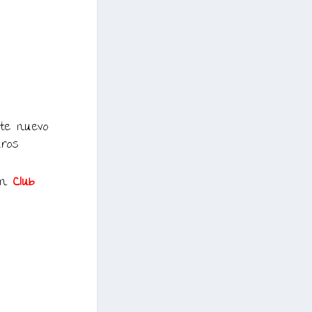
te nuevo
ros
 en
Club