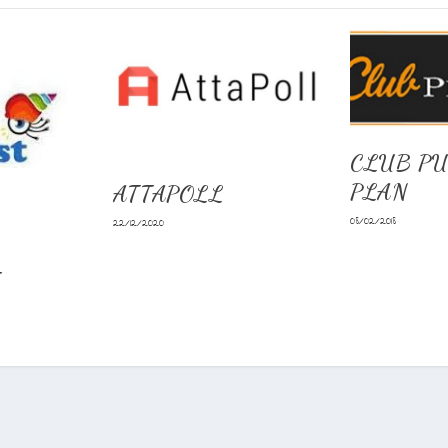
CLUB PU
PLAN
ATTAPOLL
08/02/2018
22/12/2020
T