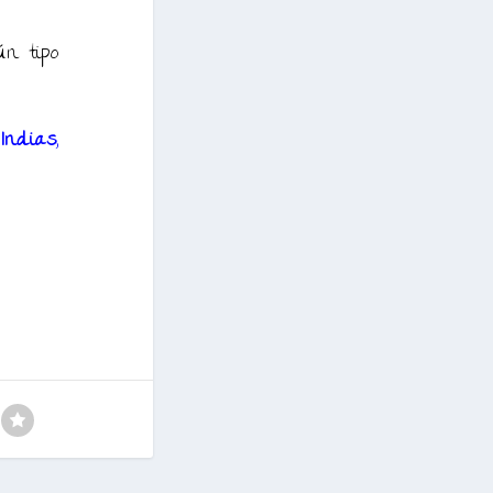
ún tipo
 Indias
,