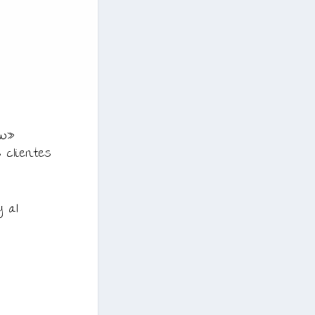
ow»
 clientes
y al