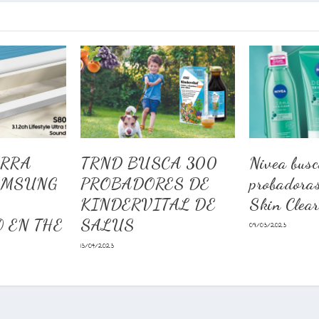
ARRA
TRND BUSCA 300
Nivea bus
AMSUNG
PROBADORES DE
probadora
KINDERVITAL DE
Skin Clea
 EN THE
SALUS
09/03/2023
13/04/2023