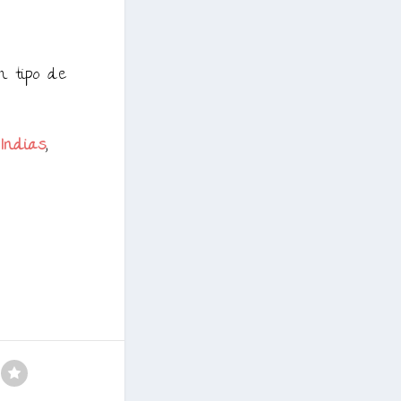
n tipo de
 Indias
,