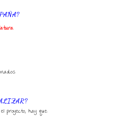
PAÑA?
Natura
.
onados.
EALIZAR?
l proyecto, hay que: