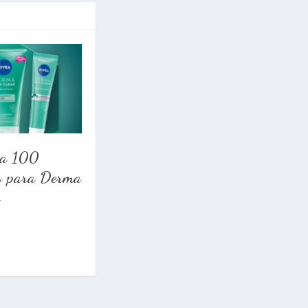
ca 100
s para Derma
r