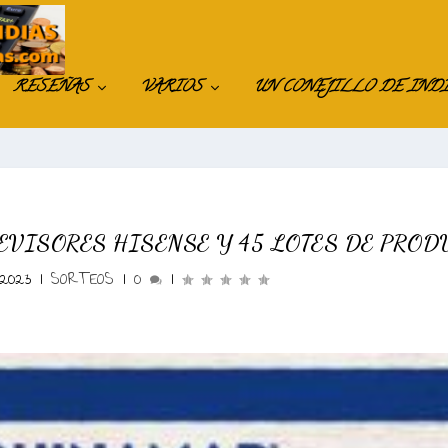
RESEÑAS
VARIOS
UN CONEJILLO DE IND
EVISORES HISENSE Y 45 LOTES DE PROD
2023
|
SORTEOS
|
0
|