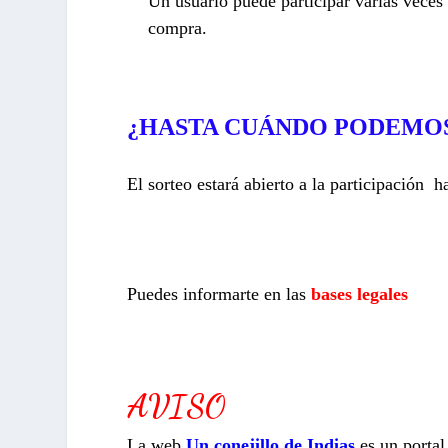
Un usuario puede participar varias veces
compra.
¿HASTA CUÁNDO PODEMOS
El sorteo estará abierto a la participación 
Puedes informarte en las
bases legales
AVISO
La web
Un conejillo de Indias
es un porta