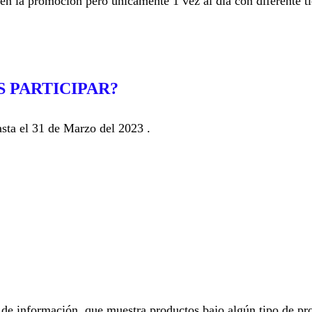
 en la promoción pero únicamente 1 vez al día con diferente ti
 PARTICIPAR?
hasta el 31 de Marzo del 2023 .
l de información, que muestra productos bajo algún tipo de p