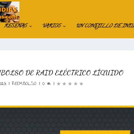
RESEÑAS
VARIOS
UN CONEJILLO DE IND
MBOLSO DE RAID ELÉCTRICO LÍQUIDO
023
|
REEMBOLSO
|
0
|