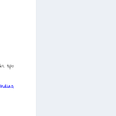
ún tipo
 Indias
,