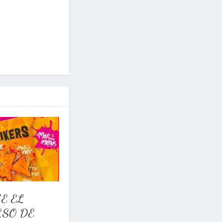
E EL
SO DE