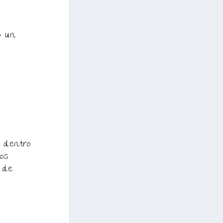
o un
y dentro
os
 de