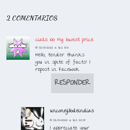
2 COMENTARIOS
cialis 100 mg lowest price
el 02/01/2020 a las 10:01
Hello, tender thanks
you in spite of facts! I
repost in Facebook
RESPONDER
unconejillodeindias
el 02/01/2020 a las 20:34
I appreciate your