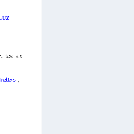
 LUZ
n tipo de
 Indias
,