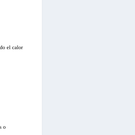
do el calor
s o