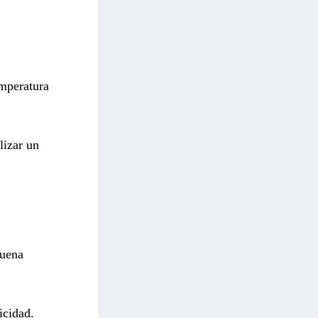
emperatura
lizar un
buena
icidad.