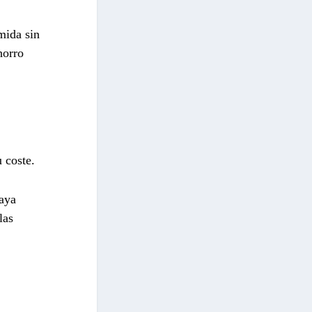
mida sin
horro
 coste.
haya
las