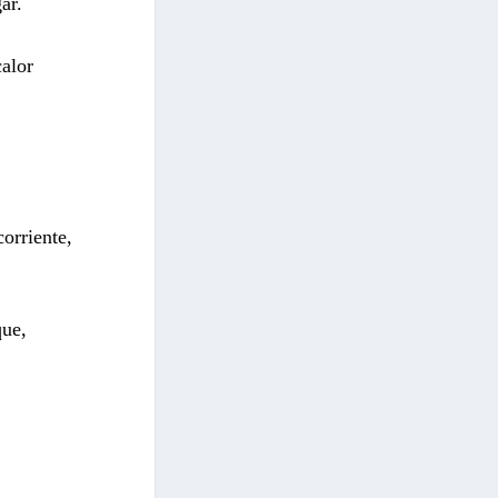
ar.
calor
orriente,
que,