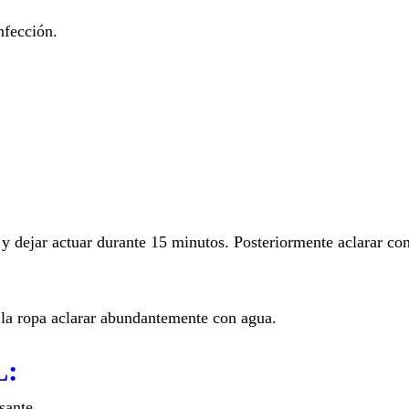
nfección.
y dejar actuar durante 15 minutos. Posteriormente aclarar co
n la ropa aclarar abundantemente con agua.
L:
sante.