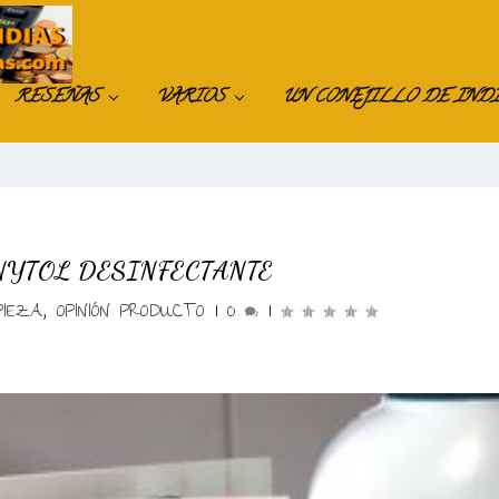
RESEÑAS
VARIOS
UN CONEJILLO DE IND
NYTOL DESINFECTANTE
PIEZA
,
OPINIÓN PRODUCTO
|
0
|